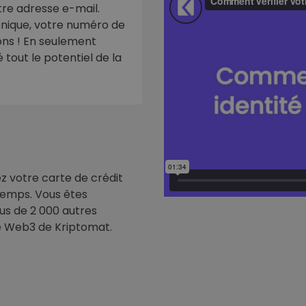
re adresse e-mail.
ronique, votre numéro de
eur d'investissement
ions ! En seulement
stratégie crypto
tout le potentiel de la
ez votre carte de crédit
 temps. Vous êtes
us de 2 000 autres
e Web3 de Kriptomat.