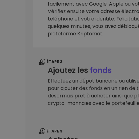
facilement avec Google, Apple ou vot
sécurisé
Vérifiez ensuite votre adresse élect
Explorat
téléphone et votre identité. Félicitat
Trouve ta 
quelques minutes, vous avez débloqué 
plateforme Kriptomat.
ÉTAPE 2
Ajoutez les
fonds
Effectuez un dépôt bancaire ou utilis
pour ajouter des fonds en un rien de
désormais prêt à acheter ainsi que pl
crypto-monnaies avec le portefeuill
ÉTAPE 3