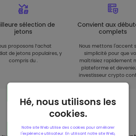
illeure sélection de
Convient aux début
jetons
complets
ous proposons l’achat
Nous mettons l'accent s
at de jetons populaires, y
simplicité pour que v
compris du .
maîtrisiez rapidement 
plateforme et devenie
investisseur crypto conf
Hé, nous utilisons les
cookies.
Moyens de
paiement
Notre site Web utilise des cookies pour améliorer
l'expérience utilisateur. En utilisant notre site Web,