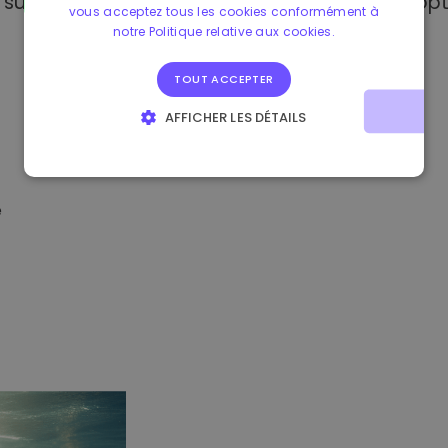
sur Kriptomat, vous avez accès à plusieurs opt
vous acceptez tous les cookies conformément à
notre Politique relative aux cookies.
TOUT ACCEPTER
AFFICHER LES DÉTAILS
STRICTEMENT NÉCESSAIRES
PERFORMANCE
CIBLAGE
FONCTIONNALITÉ
é