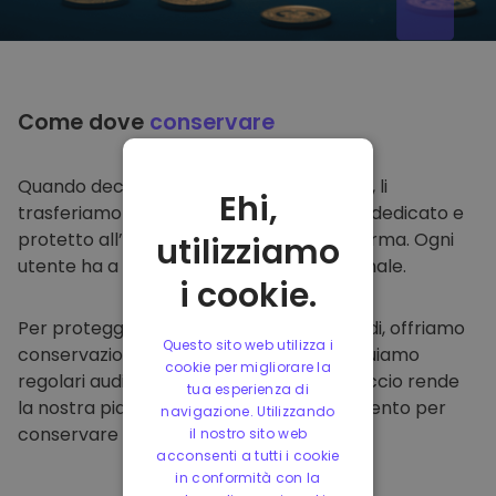
Come dove
conservare
Quando decidi di comprare su
Kriptomat
, li
Ehi,
trasferiamo direttamente nel tuo wallet dedicato e
protetto all’interno della nostra piattaforma. Ogni
utilizziamo
utente ha a disposizione un wallet personale.
i cookie.
Per proteggere i nostri clienti e i loro fondi, offriamo
Questo sito web utilizza i
conservazione offline protetta ed effettuiamo
cookie per migliorare la
regolari audit di sicurezza. Questo approccio rende
tua esperienza di
la nostra piattaforma un punto di riferimento per
navigazione. Utilizzando
conservare e altre criptovalute.
il nostro sito web
acconsenti a tutti i cookie
in conformità con la