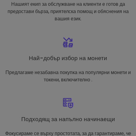
Нашият екип за обслужване на клиенти е готов да
предостави бърза, приятелска помощ и обяснения на
вашия език.
Най-добър избор на монети
Предлагаме незабавна покупка на популярни монети и
токени, включително .
Подходящ за напълно начинаещи
Фокусираме се върху простотата, за да гарантираме, че