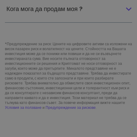
Кога мога да продам моя ?
*Предупреждение за риск: Цените на цифровите активи са изложени на
висок пазарен риск и волатилност на цените. Стойността на Вашата
инвестиция може да се понижи или повиши и да не си възвърнете
инвестираната сума. Вие носите пълната отговорност за
инвестиционните си решения и Криптомат не носи отговорност за
загуби, които може да претърпите. Миналото представяне не е
надежден показател за бъдещото представяне. Трябва да инвестирате
само в продукти, с които сте запознати и при които разбирате
рисковете. Трябва внимателно да обмислите своя инвестиционен опит,
финансово състояние, инвестиционни цели и толерантност към риск и
да се консултирате с независим финансов консултант, преди да
направите каквато и да е инвестиция. Този материал не трябва да се
тълкува като финансов съвет. За повече информация вижте нашите
Условия за ползване
и
Предупреждение за рискове
.