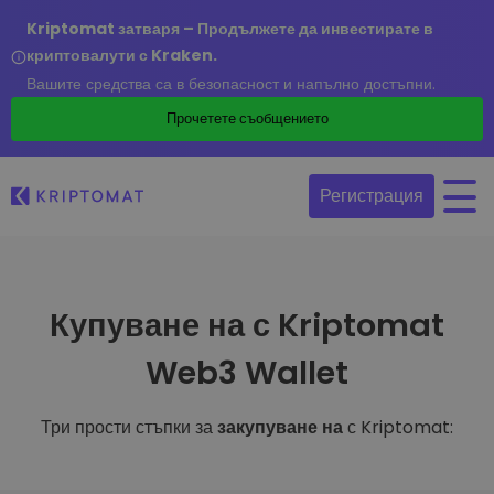
Kriptomat затваря – Продължете да инвестирате в
криптовалути с Kraken.
Вашите средства са в безопасност и напълно достъпни.
Прочетете съобщението
Регистрация
Купуване на с Kriptomat
Web3 Wallet
Три прости стъпки за
закупуване на
с Kriptomat: