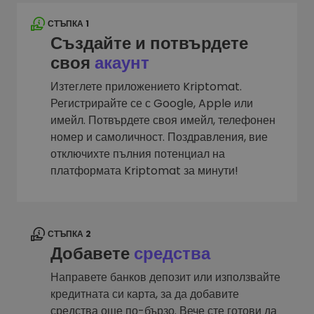
СТЪПКА 1
Създайте и потвърдете
своя
акаунт
Изтеглете приложението Kriptomat.
Регистрирайте се с Google, Apple или
имейл. Потвърдете своя имейл, телефонен
номер и самоличност. Поздравления, вие
отключихте пълния потенциал на
платформата Kriptomat за минути!
СТЪПКА 2
Добавете
средства
Направете банков депозит или използвайте
кредитната си карта, за да добавите
средства още по-бързо. Вече сте готови да