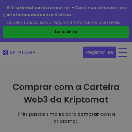
A Kriptomat está a encerrar – Continue a investir em
criptomoedas com a Kraken.
Os seus fundos estão seguros e totalmente acessíveis.
Ler anúncio
Registar-se
Comprar com a Carteira
Web3 da Kriptomat
Três passos simples para
comprar
com a
Kriptomat: