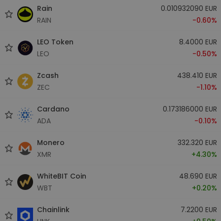
Rain
0.010932090 EUR
RAIN
-0.60%
LEO Token
8.4000 EUR
LEO
-0.50%
Zcash
438.410 EUR
ZEC
-1.10%
Cardano
0.173186000 EUR
ADA
-0.10%
Monero
332.320 EUR
XMR
+4.30%
WhiteBIT Coin
48.690 EUR
WBT
+0.20%
Chainlink
7.2200 EUR