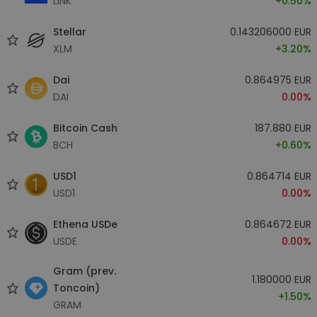
LINK
+0.50%
Stellar
0.143206000 EUR
XLM
+3.20%
Dai
0.864975 EUR
DAI
0.00%
Bitcoin Cash
187.880 EUR
BCH
+0.60%
USD1
0.864714 EUR
USD1
0.00%
Ethena USDe
0.864672 EUR
USDE
0.00%
Gram (prev.
1.180000 EUR
Toncoin)
+1.50%
GRAM