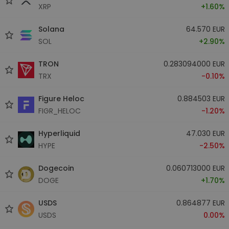
XRP
+1.60%
Solana
64.570 EUR
SOL
+2.90%
TRON
0.283094000 EUR
TRX
-0.10%
Figure Heloc
0.884503 EUR
FIGR_HELOC
-1.20%
Hyperliquid
47.030 EUR
HYPE
-2.50%
Dogecoin
0.060713000 EUR
DOGE
+1.70%
USDS
0.864877 EUR
USDS
0.00%