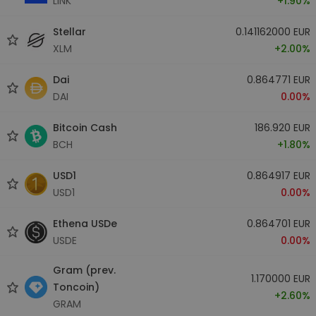
LINK
+1.90%
Stellar
0.141162000 EUR
XLM
+2.00%
Dai
0.864771 EUR
DAI
0.00%
Bitcoin Cash
186.920 EUR
BCH
+1.80%
USD1
0.864917 EUR
USD1
0.00%
Ethena USDe
0.864701 EUR
USDE
0.00%
Gram (prev.
1.170000 EUR
Toncoin)
+2.60%
GRAM