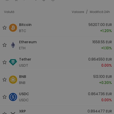
/
Valută
Valoare
Modifică 24h
Bitcoin
56207.00 EUR
BTC
+1.20%
Ethereum
1658.55 EUR
ETH
+1.10%
Tether
0.864550 EUR
USDT
0.00%
BNB
513.100 EUR
BNB
+0.30%
USDC
0.864736 EUR
USDC
0.00%
XRP
0.894477 EUR