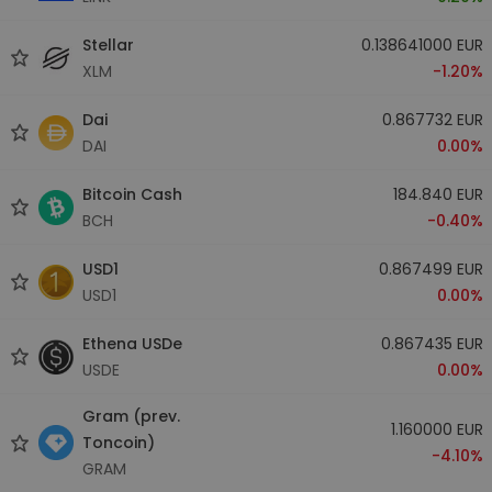
Stellar
0.138641000 EUR
XLM
-1.20%
Dai
0.867732 EUR
DAI
0.00%
Bitcoin Cash
184.840 EUR
BCH
-0.40%
USD1
0.867499 EUR
USD1
0.00%
Ethena USDe
0.867435 EUR
USDE
0.00%
Gram (prev.
1.160000 EUR
Toncoin)
-4.10%
GRAM