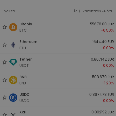
/
Valuta
Ár
Változtatás 24 óra
Bitcoin
55678.00 EUR
BTC
-0.50%
Ethereum
1644.40 EUR
ETH
0.00%
Tether
0.867142 EUR
USDT
0.00%
BNB
508.670 EUR
BNB
-1.20%
USDC
0.867478 EUR
USDC
0.00%
XRP
0.882192 EUR