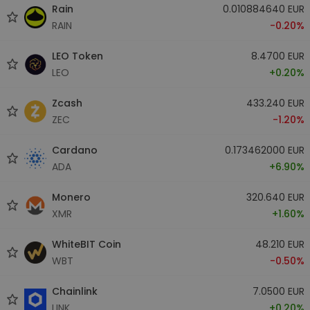
Rain
0.010884640 EUR
RAIN
-0.20%
LEO Token
8.4700 EUR
LEO
+0.20%
Zcash
433.240 EUR
ZEC
-1.20%
Cardano
0.173462000 EUR
ADA
+6.90%
Monero
320.640 EUR
XMR
+1.60%
WhiteBIT Coin
48.210 EUR
WBT
-0.50%
Chainlink
7.0500 EUR
LINK
+0.20%