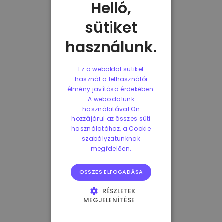
Helló,
sütiket
használunk.
Ez a weboldal sütiket
használ a felhasználói
élmény javítása érdekében.
A weboldalunk
használatával Ön
hozzájárul az összes süti
használatához, a Cookie
szabályzatunknak
megfelelően.
ÖSSZES ELFOGADÁSA
RÉSZLETEK
MEGJELENÍTÉSE
ELENGEDHETETLENÜL