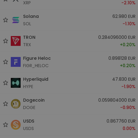
XRP
-2.10%
Solana
62.980 EUR
SOL
-1.10%
TRON
0.284096000 EUR
TRX
+0.20%
Figure Heloc
0.898128 EUR
FIGR_HELOC
+0.20%
Hyperliquid
47.830 EUR
HYPE
-1.90%
Dogecoin
0.059804000 EUR
DOGE
-0.90%
USDS
0.867760 EUR
USDS
0.00%