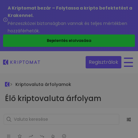
A Kriptomat bezár – Folytassa a kripto befektetést a
Krakennel.
Pénzeszközei biztonságban vannak és teljes mértékben
hozzáférhetők.
Bejelentés elolvasása
Regisztrálok
Kriptovaluta árfolyamok
Élő kriptovaluta árfolyam