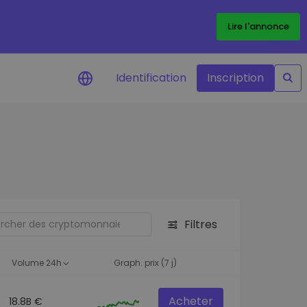
Lire l'annonce
Identification
Inscription
Alertes de prix
Mise à jour en temps réel du prix de
vos jetons préférés
Explorer les actifs
Découvrir les opportunités
d'investissement
Filtres
Portefeuille données
analytiques
Volume 24h
Graph. prix (7 j)
Des informations pertinentes pour
des performances optimales
Acheter
18.8B €