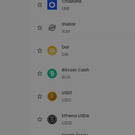
Chainlink
LINK
Stellar
XLM
Dai
DAI
Bitcoin Cash
BCH
USD1
USD1
Ethena USDe
USDE
Gram (prev.