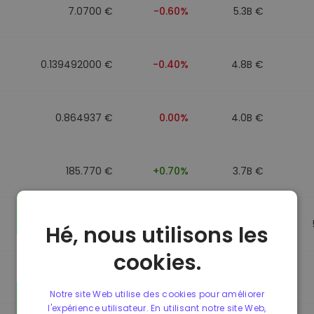
7.0700 €
-0.60%
5.3B €
0.139492000 €
-0.40%
4.8B €
0.864937 €
0.00%
4.0B €
185.770 €
+0.70%
3.7B €
0.864857 €
0.00%
3.5B €
Hé, nous utilisons les
cookies.
0.864781 €
0.00%
3.4B €
Notre site Web utilise des cookies pour améliorer
l'expérience utilisateur. En utilisant notre site Web,