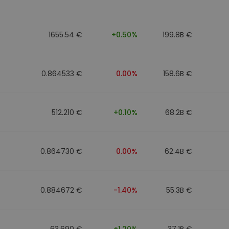
eur d'investissement
1655.54 €
+0.50%
199.8B €
stratégie crypto
0.864533 €
0.00%
158.6B €
512.210 €
+0.10%
68.2B €
0.864730 €
0.00%
62.4B €
0.884672 €
-1.40%
55.3B €
63.690 €
+1.20%
37.1B €