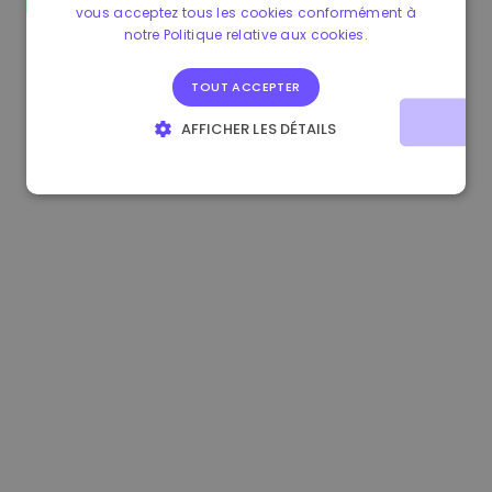
vous acceptez tous les cookies conformément à
1.170000 €
-1.80%
3.2B €
notre Politique relative aux cookies.
TOUT ACCEPTER
AFFICHER LES DÉTAILS
STRICTEMENT NÉCESSAIRES
PERFORMANCE
CIBLAGE
FONCTIONNALITÉ