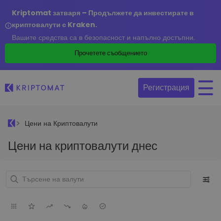
Kriptomat затваря – Продължете да инвестирате в
криптовалути с Kraken.
Вашите средства са в безопасност и напълно достъпни.
Прочетете съобщението
Регистрация
Цени на Криптовалути
Цени на криптовалути днес