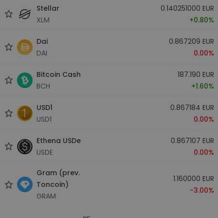
Stellar
0.140251000 EUR
XLM
+0.80%
Dai
0.867209 EUR
DAI
0.00%
Bitcoin Cash
187.190 EUR
BCH
+1.60%
USD1
0.867184 EUR
USD1
0.00%
Ethena USDe
0.867107 EUR
USDE
0.00%
Gram (prev.
1.160000 EUR
Toncoin)
-3.00%
GRAM