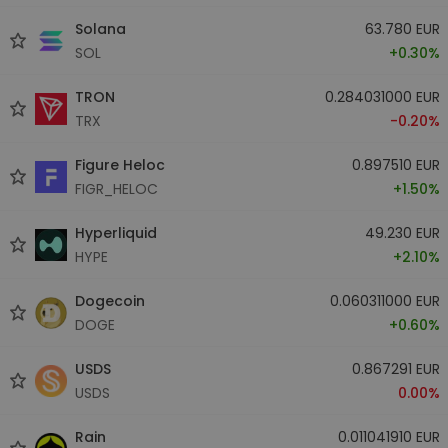
Solana
63.780 EUR
SOL
+0.30%
TRON
0.284031000 EUR
TRX
-0.20%
Figure Heloc
0.897510 EUR
FIGR_HELOC
+1.50%
Hyperliquid
49.230 EUR
HYPE
+2.10%
Dogecoin
0.060311000 EUR
DOGE
+0.60%
USDS
0.867291 EUR
USDS
0.00%
Rain
0.011041910 EUR