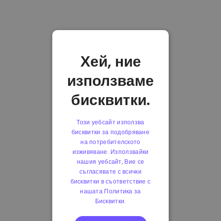
Хей, ние
използваме
бисквитки.
Този уебсайт използва
бисквитки за подобряване
на потребителското
изживяване. Използвайки
нашия уебсайт, Вие се
съгласявате с всички
бисквитки в съответствие с
нашата Политика за
Бисквитки.