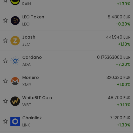
RAIN
+1.30%
LEO Token
8.4800 EUR
LEO
+0.20%
Zcash
441.940 EUR
ZEC
+1.10%
Cardano
0.175363000 EUR
ADA
+7.20%
Monero
320.330 EUR
XMR
+1.00%
WhiteBIT Coin
48.700 EUR
WBT
+0.10%
Chainlink
7.1200 EUR
LINK
+1.30%