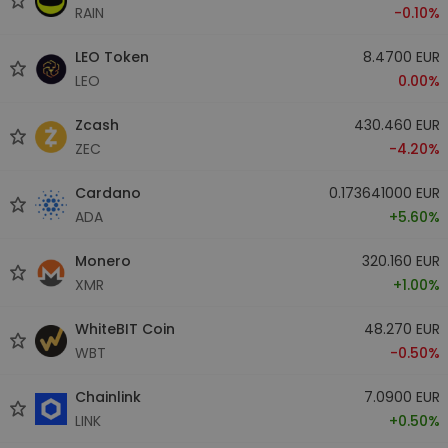
RAIN
-0.10%
LEO Token
8.4700 EUR
LEO
0.00%
Zcash
430.460 EUR
ZEC
-4.20%
Cardano
0.173641000 EUR
ADA
+5.60%
Monero
320.160 EUR
XMR
+1.00%
WhiteBIT Coin
48.270 EUR
WBT
-0.50%
Chainlink
7.0900 EUR
LINK
+0.50%