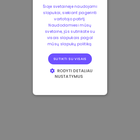
Šioje svetainėje naudojami
slapukai, siekiant pagerinti
vartotojo patirtį.
Naudodamiesi mūsų
svetaine, jūs sutinkate su
visais slapukais pagal
mūsų slapukų politiką.
SUTIKTI SU VISAIS
RODYTI DETALIAU
NUSTATYMUS
BŪTINIEJI
VEIKIMĄ GERINANTYS
TIKSLINIAI
FUNKCINIAI