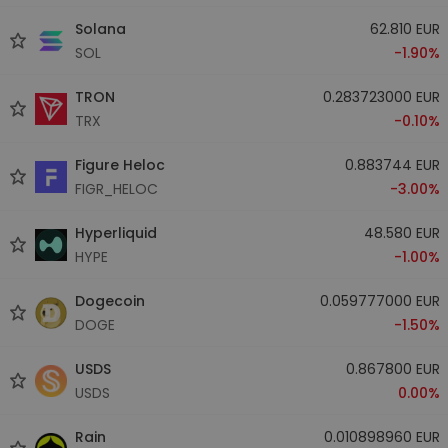
Solana
62.810 EUR
SOL
-1.90%
TRON
0.283723000 EUR
TRX
-0.10%
Figure Heloc
0.883744 EUR
FIGR_HELOC
-3.00%
Hyperliquid
48.580 EUR
HYPE
-1.00%
Dogecoin
0.059777000 EUR
DOGE
-1.50%
USDS
0.867800 EUR
USDS
0.00%
Rain
0.010898960 EUR