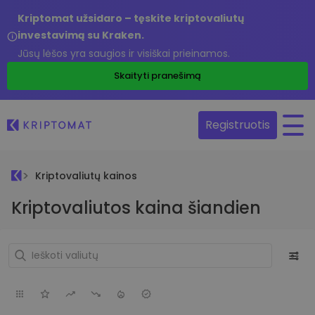
Kriptomat užsidaro – tęskite kriptovaliutų
investavimą su Kraken.
Jūsų lėšos yra saugios ir visiškai prieinamos.
Skaityti pranešimą
Registruotis
Kriptovaliutų kainos
Kriptovaliutos kaina šiandien