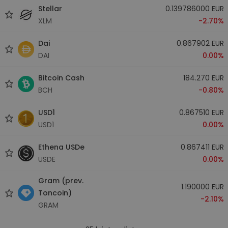
Stellar
0.139786000 EUR
XLM
-2.70%
Dai
0.867902 EUR
DAI
0.00%
Bitcoin Cash
184.270 EUR
BCH
-0.80%
USD1
0.867510 EUR
USD1
0.00%
Ethena USDe
0.867411 EUR
USDE
0.00%
Gram (prev.
1.190000 EUR
Toncoin)
-2.10%
GRAM