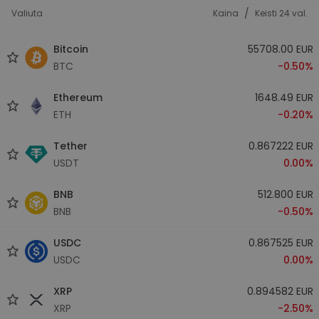
/
Valiuta
Kaina
Keisti 24 val.
Bitcoin
55708.00 EUR
BTC
-0.50%
Ethereum
1648.49 EUR
ETH
-0.20%
Tether
0.867222 EUR
USDT
0.00%
BNB
512.800 EUR
BNB
-0.50%
USDC
0.867525 EUR
USDC
0.00%
XRP
0.894582 EUR
XRP
-2.50%