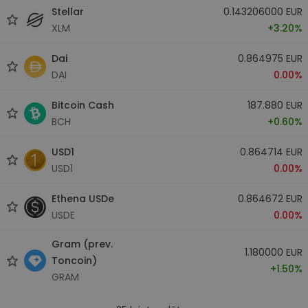
Stellar
0.143206000 EUR
XLM
+3.20%
Dai
0.864975 EUR
DAI
0.00%
Bitcoin Cash
187.880 EUR
BCH
+0.60%
USD1
0.864714 EUR
USD1
0.00%
Ethena USDe
0.864672 EUR
USDE
0.00%
Gram (prev.
1.180000 EUR
Toncoin)
+1.50%
GRAM