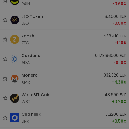
RAIN
-0.60%
LEO Token
8.4000 EUR
LEO
-0.50%
Zcash
438.410 EUR
ZEC
-1.10%
Cardano
0.173186000 EUR
ADA
-0.10%
Monero
332.320 EUR
XMR
+4.30%
WhiteBIT Coin
48.690 EUR
WBT
+0.20%
Chainlink
7.2200 EUR
LINK
+0.50%