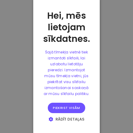
Hei, mēs
lietojam
sīkdatnes.
Šajā tīmekļa vietnē tiek
izmantoti sīkfaili, lai
uzlabotu lietotāju
pieredzi. Izmantojot
mūsu tīmekļa vietni, jūs
piekrītat visu sīkfailu
izmantošanai saskaņā
ar mūsu sīkfailu politiku.
PIEKRIST VISĀM
RĀDĪT DETAĻAS
STRIKTI