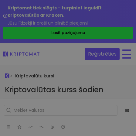
Kriptomat tiek slēgts – turpiniet ieguldīt
kriptovalūtās ar Kraken.
Jūsu līdzekļi ir droši un pilnībā pieejami.
Lasīt paziņojumu
Reģistrēties
Kriptovalūtu kursi
Kriptovalūtas kurss šodien