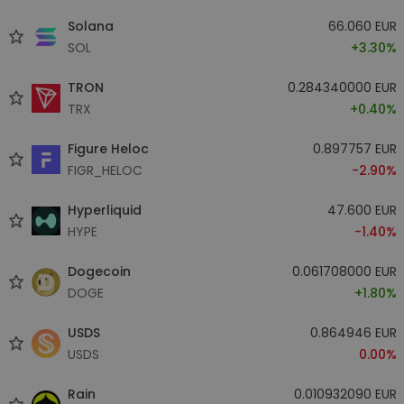
Solana
66.060 EUR
SOL
+3.30%
TRON
0.284340000 EUR
TRX
+0.40%
Figure Heloc
0.897757 EUR
FIGR_HELOC
-2.90%
Hyperliquid
47.600 EUR
HYPE
-1.40%
Dogecoin
0.061708000 EUR
DOGE
+1.80%
USDS
0.864946 EUR
USDS
0.00%
Rain
0.010932090 EUR