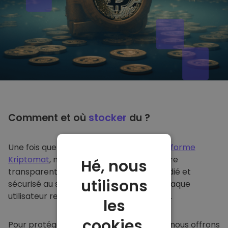
Comment et où
stocker
du ?
Une fois que vous achetez du sur
la plateforme
Kriptomat
, nous le transférons de manière
Hé, nous
transparente dans votre portefeuille dédié et
utilisons
sécurisé au sein de notre plateforme. Chaque
utilisateur reçoit un portefeuille individuel.
les
cookies.
Pour protéger nos clients et leurs fonds, nous offrons