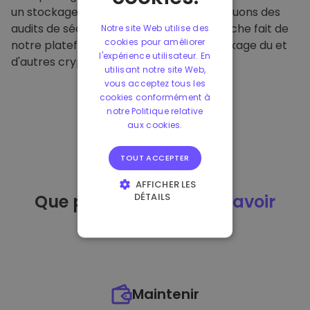
un stockage hors ligne sécurisé et effectuons des
audits de sécurité réguliers. Cette approche fait de
Notre site Web utilise des
cookies pour améliorer
notre plateforme un refuge pour le stockage du et
l'expérience utilisateur. En
d'autres crypto-monnaies.
utilisant notre site Web,
vous acceptez tous les
cookies conformément à
notre Politique relative
aux cookies.
TOUT ACCEPTER
AFFICHER LES
DÉTAILS
Que puis-je faire
après avoir
STRICTEMENT
acheté
du ?
NÉCESSAIRES
PERFORMANCE
CIBLAGE
Maintenir
FONCTIONNALITÉ