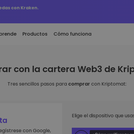
edas con Kraken.
prende
Productos
Cómo funciona
r
KriptoEarn
Al
ar con la cartera Web3 de Kri
dos recientemente
Gana recompensas con tus
Ac
 recién añadidos a
criptomonedas
ti
mat
fa
Tres sencillos pasos para
comprar
con Kriptomat:
Bóveda
biera comprado 100€
Ex
Ahorra criptomonedas para tu
futuro
De
aldría
es de
in
Compra recurrente
An
Inversiones programadas
Elige el dispositivo que usas
ntes
regularmente (DCA)
Pe
ta
 de invertir en
re
egístrese con Google,