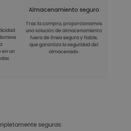
Almacenamiento seguro
Tras la compra, proporcionamos
licidad
una solución de almacenamiento
 domina
fuera de línea segura y fiable,
a
que garantiza la seguridad del
e en un
almacenado.
edas
ompletamente seguras: