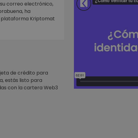
mat
 su correo electrónico,
iptomonedas
horabuena, ha
a plataforma Kriptomat
ersiones
ia cripto
jeta de crédito para
, estás listo para
as con la cartera Web3