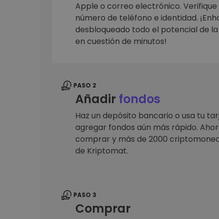
Monedero Kripto
Apple o correo electrónico. Verifique
Un monedero de cr
número de teléfono e identidad. ¡En
seguro y sencillo
desbloqueado todo el potencial de l
Explorador de inv
en cuestión de minutos!
Encuentra tu estrateg
PASO 2
Añadir
fondos
Haz un depósito bancario o usa tu tar
agregar fondos aún más rápido. Ahora
comprar y más de 2000 criptomoned
de Kriptomat.
PASO 3
Comprar