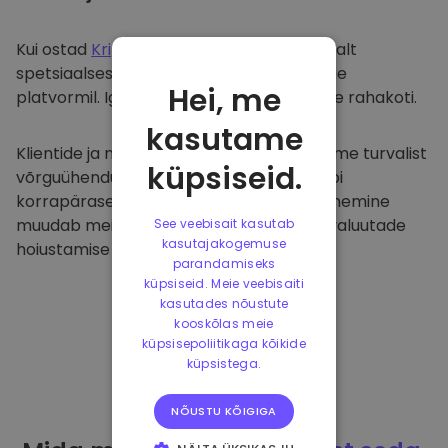
Kui ostad
Kriptomat
, kanname selle sujuvalt
spetsiaalsesse ja turvalisse rahakotti meie
Hei, me
platvormil. Iga kasutaja saab individuaalse rahakoti.
kasutame
Klientide ja nende raha kaitsmiseks pakume turvalist
küpsiseid.
võrguühenduseta hoiustamist ja viime läbi
korrapäraseid turvaauditeid. Selline lähenemine
muudab meie platvormi ja teiste krüptovaluutade
See veebisait kasutab
kasutajakogemuse
hoiustamise tõeliseks taevaks.
parandamiseks
küpsiseid. Meie veebisaiti
kasutades nõustute
kooskõlas meie
küpsisepoliitikaga kõikide
küpsistega.
NÕUSTU KÕIGIGA