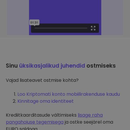
Sinu
üksikasjalikud juhendid
ostmiseks
Vajad lisateavet ostmise kohta?
Loo Kriptomati konto mobiilirakenduse kaudu
Kinnitage oma identiteet
Krediitkaarditasude vältimiseks
lisage raha
pangahoiuse tegemisega
ja ostke seejärel oma
EURO saldoga.