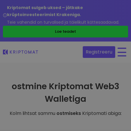
Kriptomat sulgeb uksed – jätkake
krüptoinvesteerimist Krakeniga.
Teie vahendid on turvalised ja täielikult kättesaadavad.
Loe teadet
Registreeru
ostmine Kriptomat Web3
Walletiga
Kolm lihtsat sammu
ostmiseks
Kriptomati abiga: