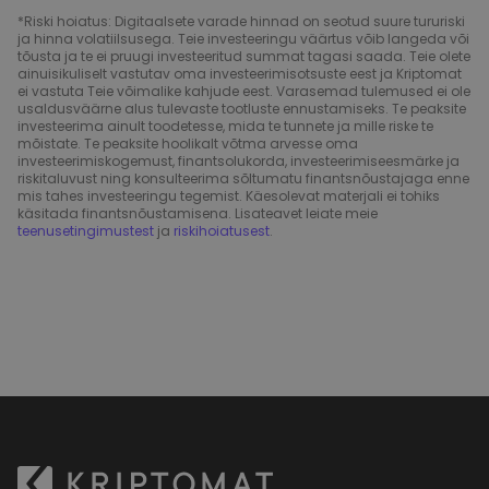
*Riski hoiatus: Digitaalsete varade hinnad on seotud suure tururiski
ja hinna volatiilsusega. Teie investeeringu väärtus võib langeda või
tõusta ja te ei pruugi investeeritud summat tagasi saada. Teie olete
ainuisikuliselt vastutav oma investeerimisotsuste eest ja Kriptomat
ei vastuta Teie võimalike kahjude eest. Varasemad tulemused ei ole
usaldusväärne alus tulevaste tootluste ennustamiseks. Te peaksite
investeerima ainult toodetesse, mida te tunnete ja mille riske te
mõistate. Te peaksite hoolikalt võtma arvesse oma
investeerimiskogemust, finantsolukorda, investeerimiseesmärke ja
riskitaluvust ning konsulteerima sõltumatu finantsnõustajaga enne
mis tahes investeeringu tegemist. Käesolevat materjali ei tohiks
käsitada finantsnõustamisena. Lisateavet leiate meie
teenusetingimustest
ja
riskihoiatusest
.