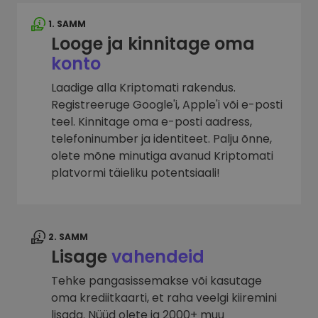
1. SAMM
Looge ja kinnitage oma
konto
Laadige alla Kriptomati rakendus.
Registreeruge Google'i, Apple'i või e-posti
teel. Kinnitage oma e-posti aadress,
telefoninumber ja identiteet. Palju õnne,
olete mõne minutiga avanud Kriptomati
platvormi täieliku potentsiaali!
2. SAMM
Lisage
vahendeid
Tehke pangasissemakse või kasutage
oma krediitkaarti, et raha veelgi kiiremini
lisada. Nüüd olete ja 2000+ muu