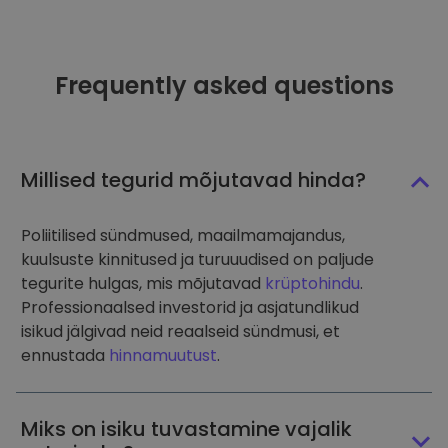
Frequently asked questions
Millised tegurid mõjutavad hinda?
Poliitilised sündmused, maailmamajandus,
kuulsuste kinnitused ja turuuudised on paljude
tegurite hulgas, mis mõjutavad
krüptohindu
.
Professionaalsed investorid ja asjatundlikud
isikud jälgivad neid reaalseid sündmusi, et
ennustada
hinnamuutust
.
Miks on isiku tuvastamine vajalik