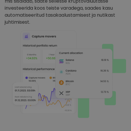
mis sisaldab, saate sellesse krüptovaluutasse
investeerida koos teiste varadega, saades kasu
automatiseeritud tasakaalustamisest ja nutikast
juhtimisest.