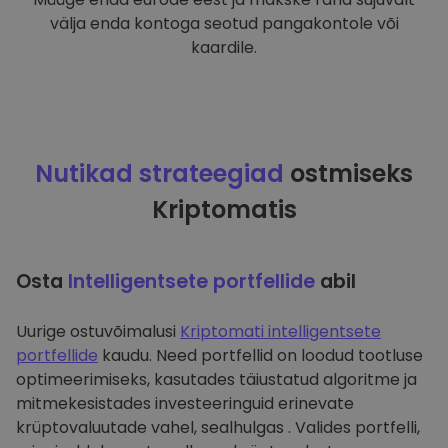
välja enda kontoga seotud pangakontole või
kaardile.
Nutikad strateegiad
ostmiseks
Kriptomatis
Osta
Intelligentsete portfellide
abil
Uurige ostuvõimalusi
Kriptomati intelligentsete
portfellide
kaudu. Need portfellid on loodud tootluse
optimeerimiseks, kasutades täiustatud algoritme ja
mitmekesistades investeeringuid erinevate
krüptovaluutade vahel, sealhulgas . Valides portfelli,