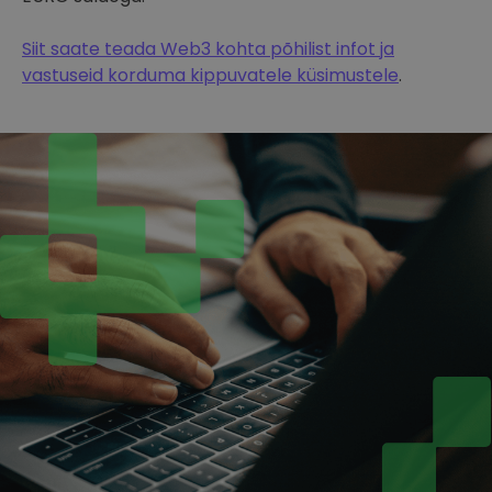
Siit saate teada Web3 kohta põhilist infot ja
vastuseid korduma kippuvatele küsimustele
.