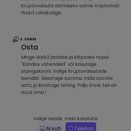
krüptovaluuta ostmiseks valmis Kriptomati
Web3 rahakotiga.
3. SAMM
Osta
Minge Web3 jaotisse ja klõpsake nupul
"Kandke vahendeid" või kasutage
otsinguikooni. Valige krüptovaluutade
loendist. Sisestage summa, mida soovite
osta, ja kinnitage tehing. Palju õnne, teil on
nüüd oma !
Valige seade, mida kasutate:
Arvuti
Telefon