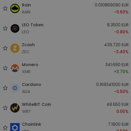
Rain
0.010869090 EUR
RAIN
-0.60%
LEO Token
8.3500 EUR
LEO
-0.80%
Zcash
439.720 EUR
ZEC
-3.40%
Monero
341.690 EUR
XMR
+3.70%
Cardano
0.169341000 EUR
ADA
-0.50%
WhiteBIT Coin
48.650 EUR
WBT
0.00%
Chainlink
7.1900 EUR