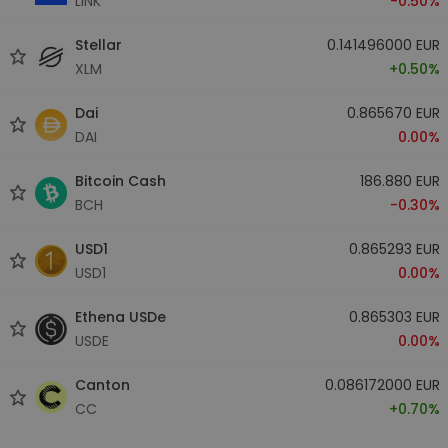
LINK
-0.50%
Stellar
0.141496000 EUR
XLM
+0.50%
Dai
0.865670 EUR
DAI
0.00%
Bitcoin Cash
186.880 EUR
BCH
-0.30%
USD1
0.865293 EUR
USD1
0.00%
Ethena USDe
0.865303 EUR
USDE
0.00%
Canton
0.086172000 EUR
CC
+0.70%