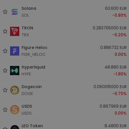
Solana
63.600 EUR
SOL
-0.80%
TRON
0.283765000 EUR
TRX
-0.20%
Figure Heloc
0.886732 EUR
FIGR_HELOC
0.00%
Hyperliquid
48.880 EUR
HYPE
-1.80%
Dogecoin
0.060015000 EUR
DOGE
-0.70%
USDS
0.867969 EUR
USDS
0.00%
LEO Token
8.4800 EUR