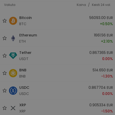
/
Valiuta
Kaina
Keisti 24 val.
Bitcoin
56093.00 EUR
BTC
+0.50%
Ethereum
1661.56 EUR
ETH
+2.10%
Tether
0.867365 EUR
USDT
0.00%
BNB
514.650 EUR
BNB
-1.30%
USDC
0.867704 EUR
USDC
0.00%
XRP
0.905334 EUR
XRP
-1.50%