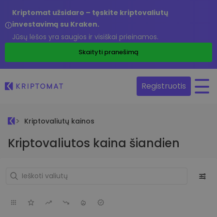
Kriptomat užsidaro – tęskite kriptovaliutų
investavimą su Kraken.
Jūsų lėšos yra saugios ir visiškai prieinamos.
Skaityti pranešimą
Registruotis
Kriptovaliutų kainos
Kriptovaliutos kaina šiandien