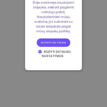
Šioje svetainėje naudojami
slapukai, siekiant pagerinti
vartotojo patirtį.
Naudodamiesi mūsų
svetaine, jūs sutinkate su
visais slapukais pagal
mūsų slapukų politiką.
SUTIKTI SU VISAIS
RODYTI DETALIAU
NUSTATYMUS
BŪTINIEJI
VEIKIMĄ GERINANTYS
TIKSLINIAI
FUNKCINIAI