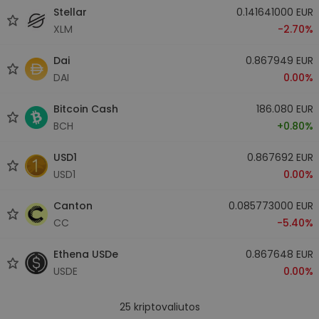
Stellar
0.141641000 EUR
XLM
-2.70%
Dai
0.867949 EUR
DAI
0.00%
Bitcoin Cash
186.080 EUR
BCH
+0.80%
USD1
0.867692 EUR
USD1
0.00%
Canton
0.085773000 EUR
CC
-5.40%
Ethena USDe
0.867648 EUR
USDE
0.00%
25
kriptovaliutos