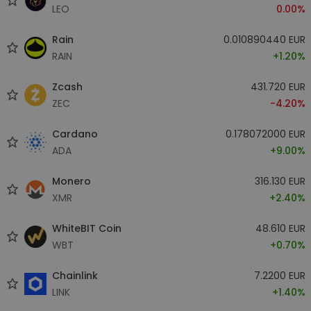
LEO
0.00%
Rain
0.010890440 EUR
RAIN
+1.20%
Zcash
431.720 EUR
ZEC
-4.20%
Cardano
0.178072000 EUR
ADA
+9.00%
Monero
316.130 EUR
XMR
+2.40%
WhiteBIT Coin
48.610 EUR
WBT
+0.70%
Chainlink
7.2200 EUR
LINK
+1.40%