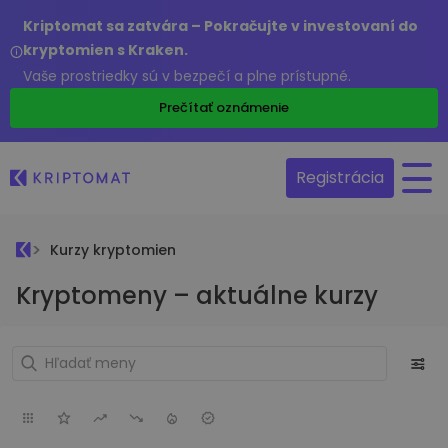
Kriptomat sa zatvára – Pokračujte v investovaní do
kryptomien s Kraken.
Vaše prostriedky sú v bezpečí a plne prístupné.
Prečítať oznámenie
Registrácia
Kurzy kryptomien
Kryptomeny – aktuálne kurzy