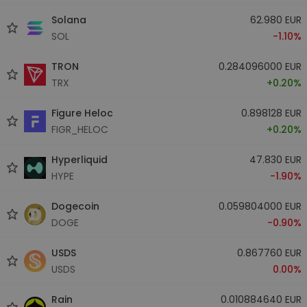
Solana
62.980 EUR
SOL
-1.10%
TRON
0.284096000 EUR
TRX
+0.20%
Figure Heloc
0.898128 EUR
FIGR_HELOC
+0.20%
Hyperliquid
47.830 EUR
HYPE
-1.90%
Dogecoin
0.059804000 EUR
DOGE
-0.90%
USDS
0.867760 EUR
USDS
0.00%
Rain
0.010884640 EUR