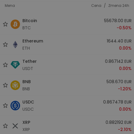
/
Mena
Cena
Zmena 24h
Bitcoin
55678.00 EUR
BTC
-0.50%
Ethereum
1644.40 EUR
ETH
0.00%
Tether
0.867142 EUR
USDT
0.00%
BNB
508.670 EUR
BNB
-1.20%
USDC
0.867478 EUR
USDC
0.00%
XRP
0.882192 EUR
XRP
-2.10%