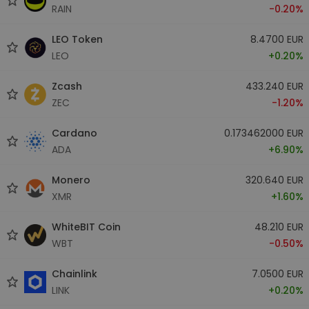
RAIN
-0.20%
LEO Token
8.4700 EUR
LEO
+0.20%
Zcash
433.240 EUR
ZEC
-1.20%
Cardano
0.173462000 EUR
ADA
+6.90%
Monero
320.640 EUR
XMR
+1.60%
WhiteBIT Coin
48.210 EUR
WBT
-0.50%
Chainlink
7.0500 EUR
LINK
+0.20%