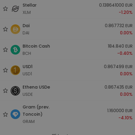
Stellar
0.138641000 EUR
XLM
-1.20%
Dai
0.867732 EUR
DAI
0.00%
Bitcoin Cash
184.840 EUR
BCH
-0.40%
USD1
0.867499 EUR
USD1
0.00%
Ethena USDe
0.867435 EUR
USDE
0.00%
Gram (prev.
1.160000 EUR
Toncoin)
-4.10%
GRAM