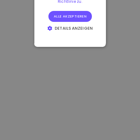
Richtlinie zu.
ALLE AKZEPTIEREN
DETAILS ANZEIGEN
UNBEDINGT
ERFORDERLICH
PERFORMANCE
TARGETING
FUNKTIONALITÄT