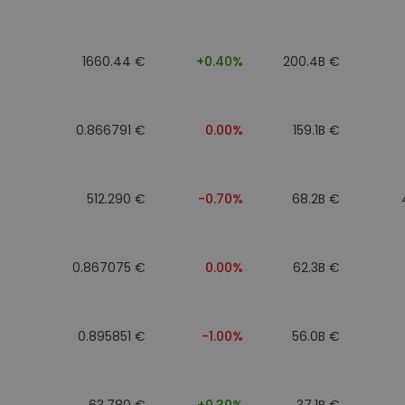
eur d'investissement
1660.44 €
+0.40%
200.4B €
stratégie crypto
0.866791 €
0.00%
159.1B €
512.290 €
-0.70%
68.2B €
0.867075 €
0.00%
62.3B €
0.895851 €
-1.00%
56.0B €
63.780 €
+0.30%
37.1B €