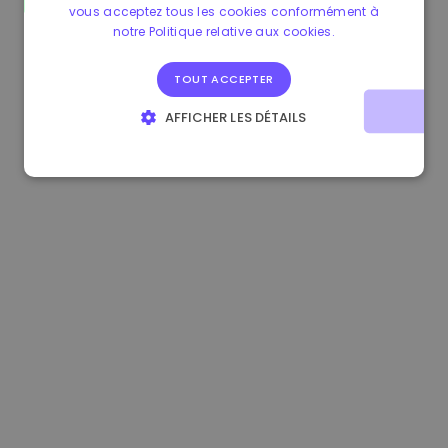
vous acceptez tous les cookies conformément à
1.160000 €
-3.00%
3.2B €
notre Politique relative aux cookies.
TOUT ACCEPTER
AFFICHER LES DÉTAILS
STRICTEMENT NÉCESSAIRES
PERFORMANCE
CIBLAGE
FONCTIONNALITÉ