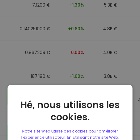
7.1200 €
+1.30%
5.3B €
0.140251000 €
+0.80%
4.8B €
0.867209 €
0.00%
4.0B €
187.190 €
+1.60%
3.8B €
0.867184 €
0.00%
3.5B €
Hé, nous utilisons les
cookies.
0.867107 €
0.00%
3.4B €
Notre site Web utilise des cookies pour améliorer
l'expérience utilisateur. En utilisant notre site Web,