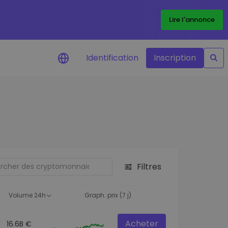
Lire l'annonce
Identification
Inscription
Alertes de prix
Mise à jour en temps réel du prix de
vos jetons préférés
Explorer les actifs
Découvrir les opportunités
d'investissement
Filtres
Portefeuille données
analytiques
Volume 24h
Graph. prix (7 j)
Des informations pertinentes pour
des performances optimales
Acheter
16.6B €