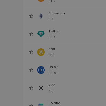
BTC
sécurisé
Explorat
Ethereum
Trouve ta 
ETH
Tether
USDT
BNB
BNB
USDC
USDC
XRP
XRP
Solana