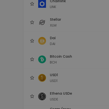
Chainlink
LINK
Stellar
XLM
Dai
DAI
Bitcoin Cash
BCH
USD1
USD1
Ethena USDe
USDE
Gram (prev.