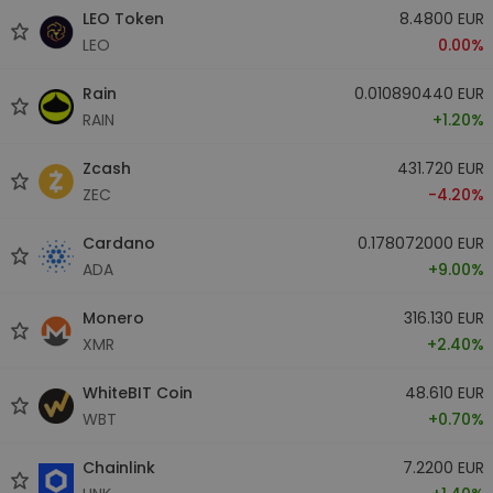
LEO Token
8.4800 EUR
LEO
0.00%
Rain
0.010890440 EUR
RAIN
+1.20%
Zcash
431.720 EUR
ZEC
-4.20%
Cardano
0.178072000 EUR
ADA
+9.00%
Monero
316.130 EUR
XMR
+2.40%
WhiteBIT Coin
48.610 EUR
WBT
+0.70%
Chainlink
7.2200 EUR