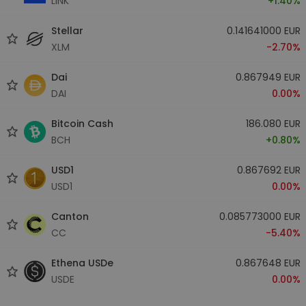
LINK
+1.40%
Stellar
0.141641000 EUR
XLM
-2.70%
Dai
0.867949 EUR
DAI
0.00%
Bitcoin Cash
186.080 EUR
BCH
+0.80%
USD1
0.867692 EUR
USD1
0.00%
Canton
0.085773000 EUR
CC
-5.40%
Ethena USDe
0.867648 EUR
USDE
0.00%