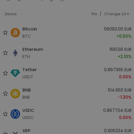
/
Devise
Prix
Changer 24 h
Bitcoin
56093.00 EUR
BTC
+0.50%
Ethereum
1661.56 EUR
ETH
+2.10%
Tether
0.867365 EUR
USDT
0.00%
BNB
514.650 EUR
BNB
-1.30%
USDC
0.867704 EUR
USDC
0.00%
XRP
0.905334 EUR