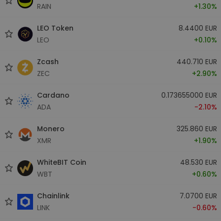
RAIN
+1.30%
LEO Token
8.4400 EUR
LEO
+0.10%
Zcash
440.710 EUR
ZEC
+2.90%
Cardano
0.173655000 EUR
ADA
-2.10%
Monero
325.860 EUR
XMR
+1.90%
WhiteBIT Coin
48.530 EUR
WBT
+0.60%
Chainlink
7.0700 EUR
LINK
-0.60%