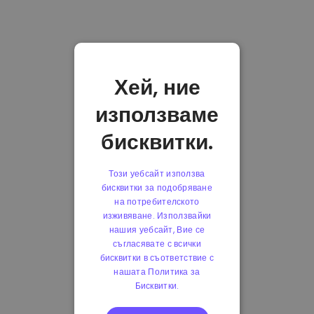
Хей, ние
използваме
бисквитки.
Този уебсайт използва
бисквитки за подобряване
на потребителското
изживяване. Използвайки
нашия уебсайт, Вие се
съгласявате с всички
бисквитки в съответствие с
нашата Политика за
Бисквитки.