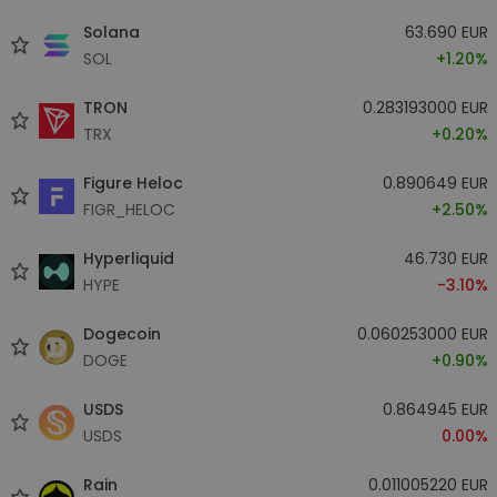
Solana
63.690 EUR
SOL
+1.20%
TRON
0.283193000 EUR
TRX
+0.20%
Figure Heloc
0.890649 EUR
FIGR_HELOC
+2.50%
Hyperliquid
46.730 EUR
HYPE
-3.10%
Dogecoin
0.060253000 EUR
DOGE
+0.90%
USDS
0.864945 EUR
USDS
0.00%
Rain
0.011005220 EUR