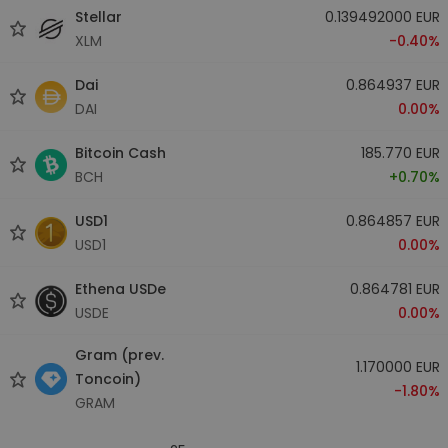
Stellar
0.139492000 EUR
XLM
-0.40%
Dai
0.864937 EUR
DAI
0.00%
Bitcoin Cash
185.770 EUR
BCH
+0.70%
USD1
0.864857 EUR
USD1
0.00%
Ethena USDe
0.864781 EUR
USDE
0.00%
Gram (prev.
1.170000 EUR
Toncoin)
-1.80%
GRAM