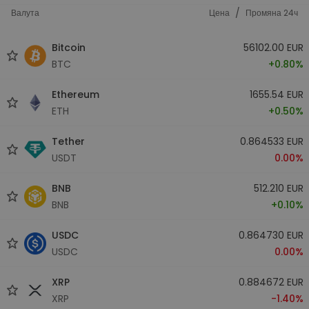
/
Валута
Цена
Промяна 24ч
Bitcoin
56102.00 EUR
BTC
+0.80%
Ethereum
1655.54 EUR
ETH
+0.50%
Tether
0.864533 EUR
USDT
0.00%
BNB
512.210 EUR
BNB
+0.10%
USDC
0.864730 EUR
USDC
0.00%
XRP
0.884672 EUR
XRP
-1.40%