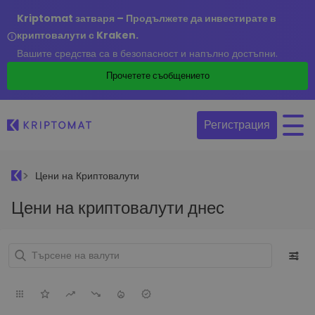
Kriptomat затваря – Продължете да инвестирате в
криптовалути с Kraken.
Вашите средства са в безопасност и напълно достъпни.
Прочетете съобщението
Регистрация
Цени на Криптовалути
Цени на криптовалути днес