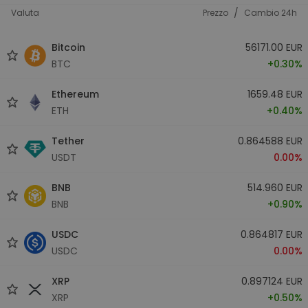
/
Valuta
Prezzo
Cambio 24h
Bitcoin
56171.00 EUR
BTC
+0.30%
Ethereum
1659.48 EUR
ETH
+0.40%
Tether
0.864588 EUR
USDT
0.00%
BNB
514.960 EUR
BNB
+0.90%
USDC
0.864817 EUR
USDC
0.00%
XRP
0.897124 EUR
XRP
+0.50%