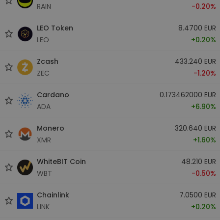
RAIN
-0.20%
LEO Token
8.4700 EUR
LEO
+0.20%
Zcash
433.240 EUR
ZEC
-1.20%
Cardano
0.173462000 EUR
ADA
+6.90%
Monero
320.640 EUR
XMR
+1.60%
WhiteBIT Coin
48.210 EUR
WBT
-0.50%
Chainlink
7.0500 EUR
LINK
+0.20%