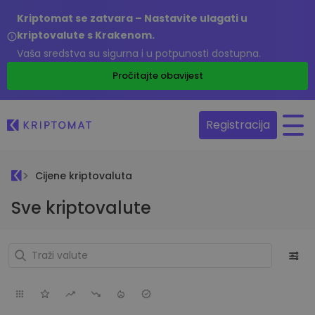
Kriptomat se zatvara – Nastavite ulagati u
kriptovalute s Krakenom.
Vaša sredstva su sigurna i u potpunosti dostupna.
Pročitajte obavijest
Registracija
Cijene kriptovaluta
Sve kriptovalute