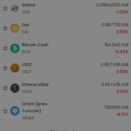
Stellar
0.138641000 EUR
XLM
-1.20%
Dai
0.867732 EUR
DAI
0.00%
Bitcoin Cash
184.840 EUR
BCH
-0.40%
USD1
0.867499 EUR
USD1
0.00%
Ethena USDe
0.867435 EUR
USDE
0.00%
Gram (prev.
1.160000 EUR
Toncoin)
-4.10%
GRAM