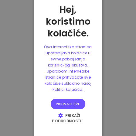
Hej,
koristimo
kolačiće.
Ova internetska stranica
upotrebljava kolačiće u
svrhe poboljšanja
korisničkog iskustva.
Uporabom internetske
stranice prihvaćate sve
kolačiće sukladno našoj
Politici kolačića.
PRIHVATI SVE
PRIKAŽI
PODROBNOSTI
NUŽNO POTREBNI
KOLAČIĆI