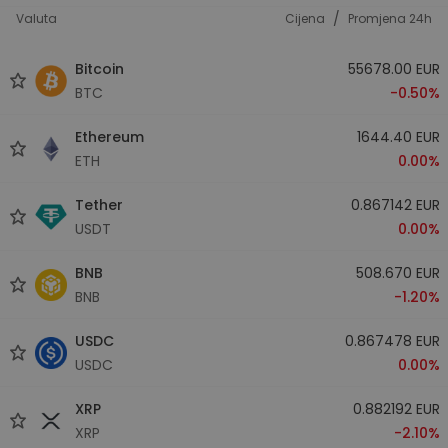
/
Valuta
Cijena
Promjena 24h
Bitcoin
55678.00 EUR
BTC
-0.50%
Ethereum
1644.40 EUR
ETH
0.00%
Tether
0.867142 EUR
USDT
0.00%
BNB
508.670 EUR
BNB
-1.20%
USDC
0.867478 EUR
USDC
0.00%
XRP
0.882192 EUR
XRP
-2.10%