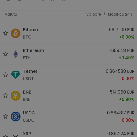
/
Valută
Valoare
Modifică 24h
Bitcoin
56171.00 EUR
BTC
+0.30%
Ethereum
1659.48 EUR
ETH
+0.40%
Tether
0.864588 EUR
USDT
0.00%
BNB
514.960 EUR
BNB
+0.90%
USDC
0.864817 EUR
USDC
0.00%
XRP
0.897124 EUR