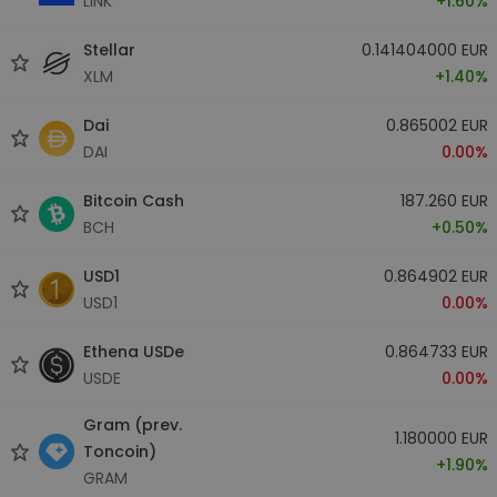
LINK
+1.60%
Stellar
0.141404000 EUR
XLM
+1.40%
Dai
0.865002 EUR
DAI
0.00%
Bitcoin Cash
187.260 EUR
BCH
+0.50%
USD1
0.864902 EUR
USD1
0.00%
Ethena USDe
0.864733 EUR
USDE
0.00%
Gram (prev.
1.180000 EUR
Toncoin)
+1.90%
GRAM