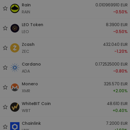
Rain
0.010969910 EUR
RAIN
-0.50%
LEO Token
8.3900 EUR
LEO
-0.50%
Zcash
432.040 EUR
ZEC
-1.20%
Cardano
0.172525000 EUR
ADA
-0.80%
Monero
326.570 EUR
XMR
+2.00%
WhiteBIT Coin
48.610 EUR
WBT
+0.40%
Chainlink
7.2000 EUR