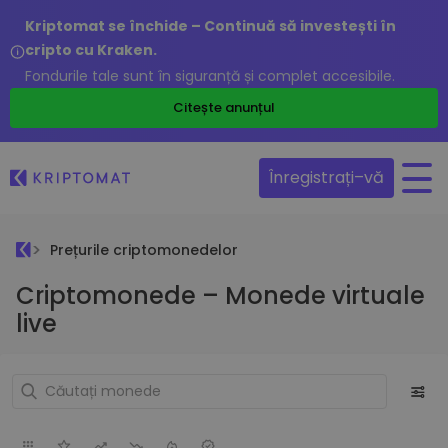
Kriptomat se închide – Continuă să investești în
cripto cu Kraken.
Fondurile tale sunt în siguranță și complet accesibile.
Citește anunțul
Înregistrați–vă
Prețurile criptomonedelor
Criptomonede – Monede virtuale
live