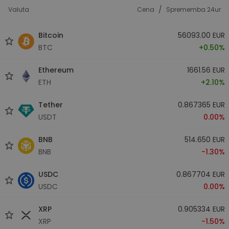
/
Valuta
Cena
Sprememba 24ur
Bitcoin
56093.00 EUR
BTC
+0.50%
Ethereum
1661.56 EUR
ETH
+2.10%
Tether
0.867365 EUR
USDT
0.00%
BNB
514.650 EUR
BNB
-1.30%
USDC
0.867704 EUR
USDC
0.00%
XRP
0.905334 EUR
XRP
-1.50%