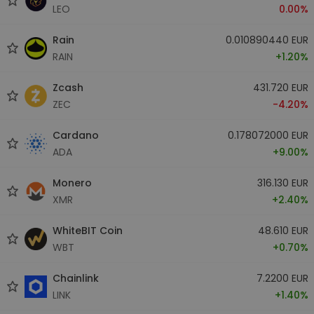
LEO
0.00%
Rain
0.010890440 EUR
RAIN
+1.20%
Zcash
431.720 EUR
ZEC
-4.20%
Cardano
0.178072000 EUR
ADA
+9.00%
Monero
316.130 EUR
XMR
+2.40%
WhiteBIT Coin
48.610 EUR
WBT
+0.70%
Chainlink
7.2200 EUR
LINK
+1.40%