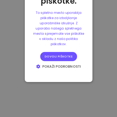
piškotke.
To spletno mesto uporablja
piškotke za izboljšanje
uporabniške izkušnje. Z
uporabo našega spletnega
mesta sprejemate vse piškotke
v skladu z našo politiko
piškotkov.
DOVOLI PIŠKOTKE
POKAŽI PODROBNOSTI
NUJNO POTREBNI
IZVEDBENI
CILJANJE
FUNKCIONALNOST