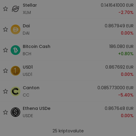
Stellar
0.141641000 EUR
XLM
-2.70%
Dai
0.867949 EUR
DAI
0.00%
Bitcoin Cash
186.080 EUR
BCH
+0.80%
USD1
0.867692 EUR
USD1
0.00%
Canton
0.085773000 EUR
CC
-5.40%
Ethena USDe
0.867648 EUR
USDE
0.00%
25
kriptovalute