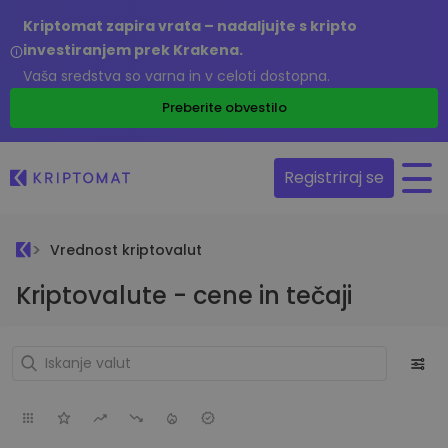
Kriptomat zapira vrata – nadaljujte s kripto
investiranjem prek Krakena.
Vaša sredstva so varna in v celoti dostopna.
Preberite obvestilo
Registriraj se
Vrednost kriptovalut
Kriptovalute - cene in tečaji