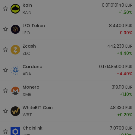
Rain
0.011010140 EUR
RAIN
+1.50%
LEO Token
8.4400 EUR
LEO
0.00%
Zcash
442.230 EUR
ZEC
+4.40%
Cardano
0.171485000 EUR
ADA
-4.40%
Monero
319.110 EUR
XMR
+1.10%
WhiteBIT Coin
48.330 EUR
WBT
+0.20%
Chainlink
7.0700 EUR