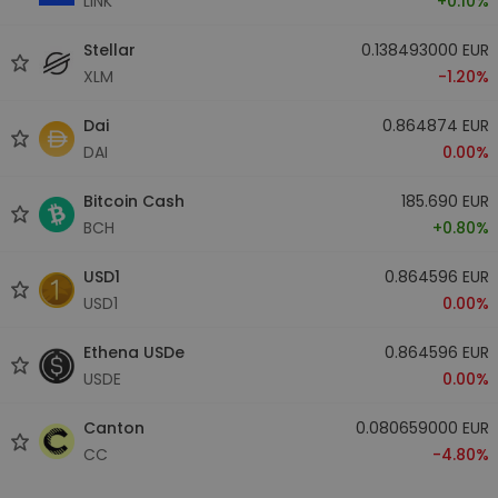
LINK
+0.10%
Stellar
0.138493000 EUR
XLM
-1.20%
Dai
0.864874 EUR
DAI
0.00%
Bitcoin Cash
185.690 EUR
BCH
+0.80%
USD1
0.864596 EUR
USD1
0.00%
Ethena USDe
0.864596 EUR
USDE
0.00%
Canton
0.080659000 EUR
CC
-4.80%