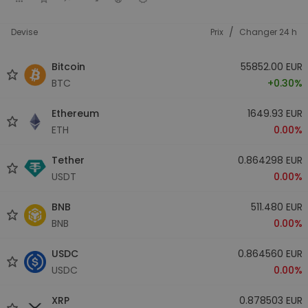
/
Devise
Prix
Changer 24 h
Bitcoin
55852.00 EUR
BTC
+0.30%
Ethereum
1649.93 EUR
ETH
0.00%
Tether
0.864298 EUR
USDT
0.00%
BNB
511.480 EUR
BNB
0.00%
USDC
0.864560 EUR
USDC
0.00%
XRP
0.878503 EUR