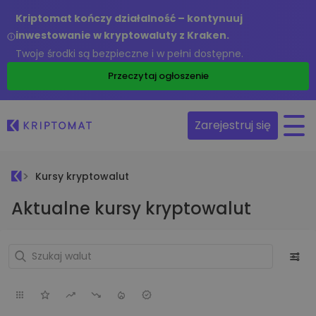
Kriptomat kończy działalność – kontynuuj
inwestowanie w kryptowaluty z Kraken.
Twoje środki są bezpieczne i w pełni dostępne.
Przeczytaj ogłoszenie
Zarejestruj się
Kursy kryptowalut
Aktualne kursy kryptowalut