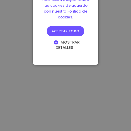
las cookies de acuerdo
con nuestra Política de
cookies.
ACEPTAR TODO
MOSTRAR
DETALLES
COOKIES
ESTRICTAMENTE
NECESARIAS
COOKIES DE
RENDIMIENTO
COOKIES DE
PREFERENCIAS
COOKIES DE
FUNCIONALIDAD