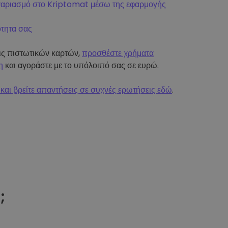
γαριασμό στο Kriptomat μέσω της εφαρμογής
ότητα σας
εις πιστωτικών καρτών,
προσθέστε χρήματα
η
και αγοράστε με το υπόλοιπό σας σε ευρώ.
και βρείτε απαντήσεις σε συχνές ερωτήσεις εδώ
.
t
;