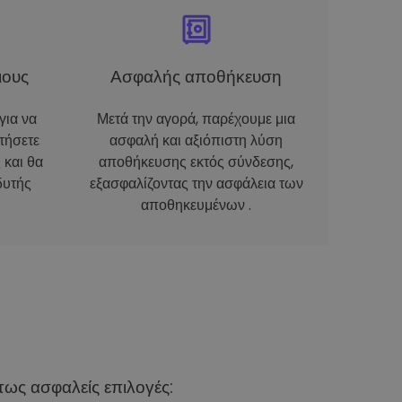
ιους
Ασφαλής αποθήκευση
για να
Μετά την αγορά, παρέχουμε μια
τήσετε
ασφαλή και αξιόπιστη λύση
 και θα
αποθήκευσης εκτός σύνδεσης,
δυτής
εξασφαλίζοντας την ασφάλεια των
αποθηκευμένων .
ως ασφαλείς επιλογές: