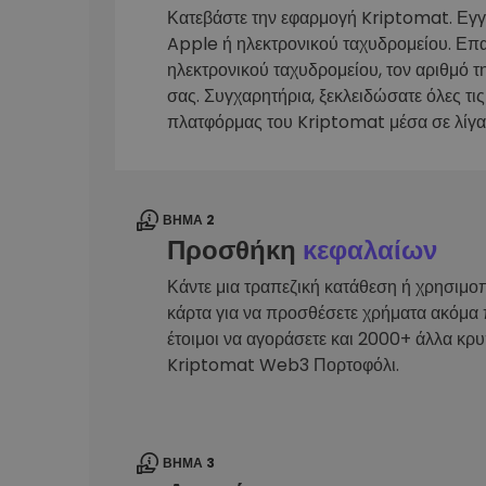
Κατεβάστε την εφαρμογή Kriptomat. Εγ
Εξερεύνηση επενδύσεω
Apple ή ηλεκτρονικού ταχυδρομείου. Επ
Βρες τη δική σου crypto στ
ηλεκτρονικού ταχυδρομείου, τον αριθμό τ
σας. Συγχαρητήρια, ξεκλειδώσατε όλες τις
πλατφόρμας του Kriptomat μέσα σε λίγα
ΒΉΜΑ 2
Προσθήκη
κεφαλαίων
Κάντε μια τραπεζική κατάθεση ή χρησιμο
κάρτα για να προσθέσετε χρήματα ακόμα 
έτοιμοι να αγοράσετε και 2000+ άλλα κρ
Kriptomat Web3 Πορτοφόλι.
ΒΉΜΑ 3