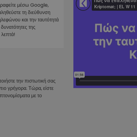
γραφείτε μέσω Google,
ν
αληθεύστε τη διεύθυνση
ρατηγική
ηλεφώνου και την ταυτότητά
 δυνατότητες της
 λεπτά!
ποιήστε την πιστωτική σας
πιο γρήγορα. Τώρα, είστε
υπτονομίσματα με το