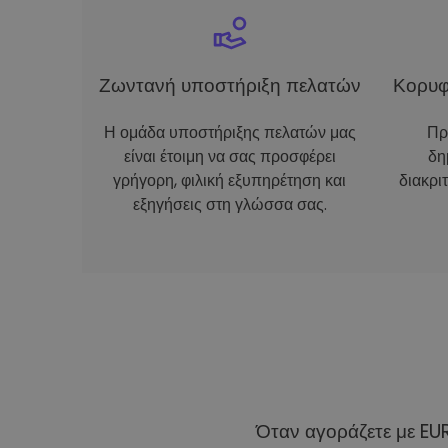
Ζωντανή υποστήριξη πελατών
Κορυφ
Η ομάδα υποστήριξης πελατών μας
Πρ
είναι έτοιμη να σας προσφέρει
δη
γρήγορη, φιλική εξυπηρέτηση και
διακρι
εξηγήσεις στη γλώσσα σας.
Όταν αγοράζετε με EU