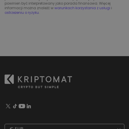
powinien być interpretowany jako porada finansowa. Więcej
informacji można znaleźć w
warunkach korzystania z usługi
i
ostrzeżeniu o ryzyku
.
€ EUR