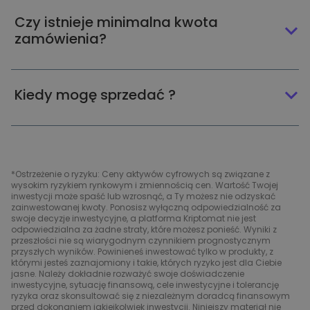
Czy istnieje minimalna kwota
zamówienia?
Kiedy mogę sprzedać ?
*Ostrzeżenie o ryzyku: Ceny aktywów cyfrowych są związane z
wysokim ryzykiem rynkowym i zmiennością cen. Wartość Twojej
inwestycji może spaść lub wzrosnąć, a Ty możesz nie odzyskać
zainwestowanej kwoty. Ponosisz wyłączną odpowiedzialność za
swoje decyzje inwestycyjne, a platforma Kriptomat nie jest
odpowiedzialna za żadne straty, które możesz ponieść. Wyniki z
przeszłości nie są wiarygodnym czynnikiem prognostycznym
przyszłych wyników. Powinieneś inwestować tylko w produkty, z
którymi jesteś zaznajomiony i takie, których ryzyko jest dla Ciebie
jasne. Należy dokładnie rozważyć swoje doświadczenie
inwestycyjne, sytuację finansową, cele inwestycyjne i tolerancję
ryzyka oraz skonsultować się z niezależnym doradcą finansowym
przed dokonaniem jakiejkolwiek inwestycji. Niniejszy materiał nie