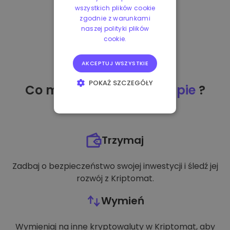
wszystkich plików cookie
zgodnie z warunkami
naszej polityki plików
cookie.
AKCEPTUJ WSZYSTKIE
POKAŻ SZCZEGÓŁY
Co mogę zrobić
po zakupie
?
NIEZBĘDNE
WYDAJNOŚĆ
Trzymaj
TARGETOWANIE
Zadbaj o bezpieczeństwo swojej inwestycji i śledź jej
FUNKCJONALNOŚĆ
rozwój z Kriptomat.
Wymień
Wymieniaj na inne kryptowaluty w Kriptomat, aby