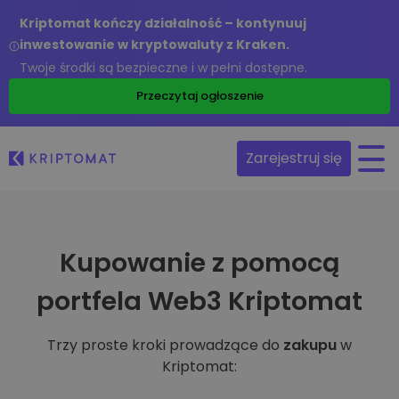
Kriptomat kończy działalność – kontynuuj
inwestowanie w kryptowaluty z Kraken.
Twoje środki są bezpieczne i w pełni dostępne.
Przeczytaj ogłoszenie
Zarejestruj się
Kupowanie z pomocą
portfela Web3 Kriptomat
Trzy proste kroki prowadzące do
zakupu
w
Kriptomat: