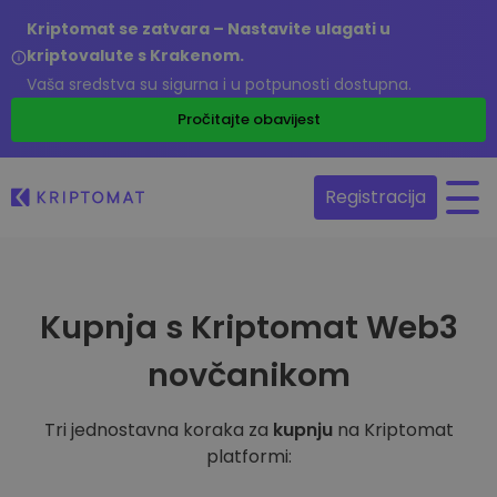
Kriptomat se zatvara – Nastavite ulagati u
kriptovalute s Krakenom.
Vaša sredstva su sigurna i u potpunosti dostupna.
Pročitajte obavijest
Registracija
Kupnja s Kriptomat Web3
novčanikom
Tri jednostavna koraka za
kupnju
na Kriptomat
platformi: