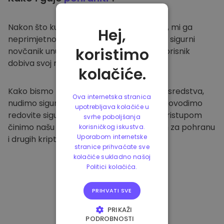
Nakon što kupite na
Kriptomat platformi
, mi ga
Hej,
neprimjetno prenosimo u vaš namjenski i sigurni
koristimo
novčanik unutar naše platforme. Svaki korisnik
dobiva svoj novčanik.
kolačiće.
Kako bismo zaštitili naše klijente i njihova sredstva,
Ova internetska stranica
nudimo sigurnu izvanmrežnu pohranu i provodimo
upotrebljava kolačiće u
redovite sigurnosne provjere. Ovakvim pristupom
svrhe poboljšanja
činimo našu platformu sigurnim mjestom za pohranu
korisničkog iskustva.
Uporabom internetske
i drugih kriptovaluta.
stranice prihvaćate sve
kolačiće sukladno našoj
Politici kolačića.
PRIHVATI SVE
PRIKAŽI
PODROBNOSTI