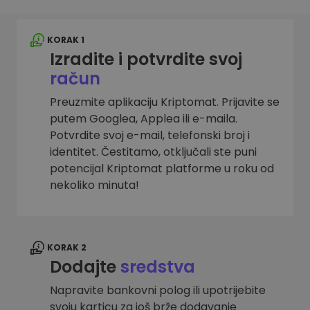
KORAK 1
Izradite i potvrdite svoj
račun
Preuzmite aplikaciju Kriptomat. Prijavite se
putem Googlea, Applea ili e-maila.
Potvrdite svoj e-mail, telefonski broj i
identitet. Čestitamo, otključali ste puni
potencijal Kriptomat platforme u roku od
nekoliko minuta!
KORAK 2
Dodajte
sredstva
Napravite bankovni polog ili upotrijebite
svoju karticu za još brže dodavanje