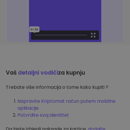
Vaš
detaljni vodiči
za kupnju
Trebate više informacija o tome kako kupiti ?
Napravite Kriptomat račun putem mobilne
aplikacije
Potvrdite svoj identitet
Da biste izbjegli naknade za kartice,
dodajte