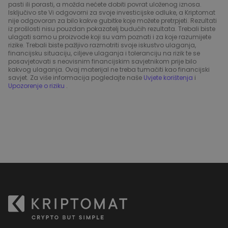
pasti ili porasti, a možda nećete dobiti povrat uloženog iznosa.
Isključivo ste Vi odgovorni za svoje investicijske odluke, a Kriptomat
nije odgovoran za bilo kakve gubitke koje možete pretrpjeti. Rezultati
iz prošlosti nisu pouzdan pokazatelj budućih rezultata. Trebali biste
ulagati samo u proizvode koji su vam poznati i za koje razumijete
rizike. Trebali biste pažljivo razmotriti svoje iskustvo ulaganja,
financijsku situaciju, ciljeve ulaganja i toleranciju na rizik te se
posavjetovati s neovisnim financijskim savjetnikom prije bilo
kakvog ulaganja. Ovaj materijal ne treba tumačiti kao financijski
savjet. Za više informacija pogledajte naše
Uvjete korištenja
i
Upozorenje o riziku
.