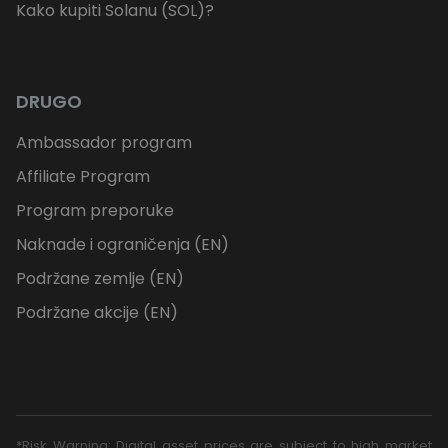
Kako kupiti Solanu (SOL)?
DRUGO
Ambassador program
Affiliate Program
Program preporuke
Naknade i ograničenja (EN)
Podržane zemlje (EN)
Podržane akcije (EN)
*Risk Warning: Digital asset prices are subject to high market