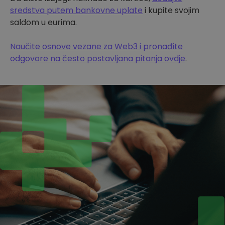
sredstva putem bankovne uplate
i kupite svojim
saldom u eurima.
Naučite osnove vezane za Web3 i pronađite
odgovore na često postavljana pitanja ovdje
.