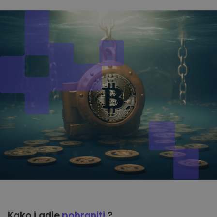
Kako i gdje
pohraniti
?