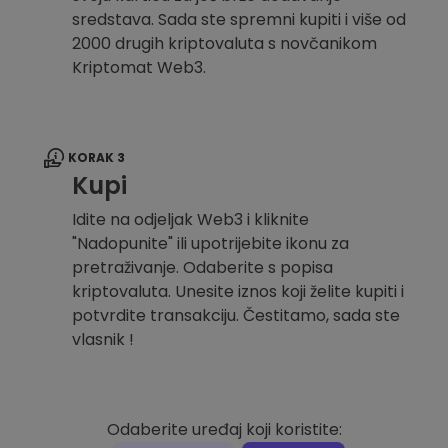
sredstava. Sada ste spremni kupiti i više od
2000 drugih kriptovaluta s novčanikom
Kriptomat Web3.
KORAK 3
Kupi
Idite na odjeljak Web3 i kliknite
"Nadopunite" ili upotrijebite ikonu za
pretraživanje. Odaberite s popisa
kriptovaluta. Unesite iznos koji želite kupiti i
potvrdite transakciju. Čestitamo, sada ste
vlasnik !
Odaberite uređaj koji koristite: