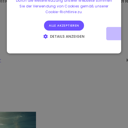
omat kaufen, haben Sie Zugang zu verschiedene
Durch die weitere Nutzung unserer Webseite stimmen
Sie der Verwendung von Cookies gemäß unserer
Cookie-Richtlinie zu.
ALLE AKZEPTIEREN
DETAILS ANZEIGEN
UNBEDINGT ERFORDERLICH
PERFORMANCE
TARGETING
FUNKTIONALITÄT
r
-