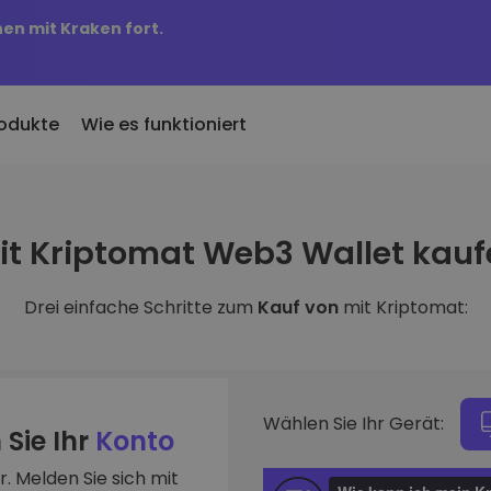
nen mit Kraken fort.
odukte
Wie es funktioniert
KriptoEarn
Preisbenachric
inzugefügt
it Kriptomat Web3 Wallet kauf
Verdienen Sie Prämien für Ihre
Preisaktualisierung
 Kriptomat hinzugefügte
Kryptowährungen
Ihre Lieblings-Tok
Drei einfache Schritte zum
Kauf von
mit Kriptomat:
Vermögenswer
ich für 100 € gekauft
Tresor
Entdecken Sie
…
Sparen Sie Krypto für Ihre Zukunft
Investitionsmögli
 es heute wert
Wiederkehrender Kauf
Portfolio-Anal
Regelmäßig geplante Investitionen
Intelligente Einblic
(DCA)
Wählen Sie Ihr Gerät:
optimale Perform
 Sie Ihr
Konto
. Melden Sie sich mit