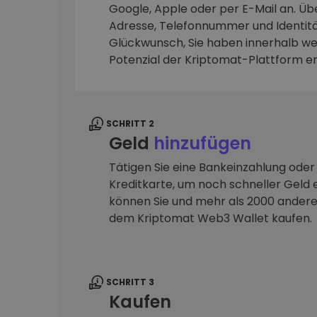
Google, Apple oder per E-Mail an. Übe
Adresse, Telefonnummer und Identitä
Investitions-Explorer
Finde deine Krypto-Strategie
Glückwunsch, Sie haben innerhalb we
Potenzial der Kriptomat-Plattform e
SCHRITT 2
Geld
hinzufügen
Tätigen Sie eine Bankeinzahlung oder
Kreditkarte, um noch schneller Geld e
können Sie und mehr als 2000 ander
dem Kriptomat Web3 Wallet kaufen.
SCHRITT 3
Kaufen