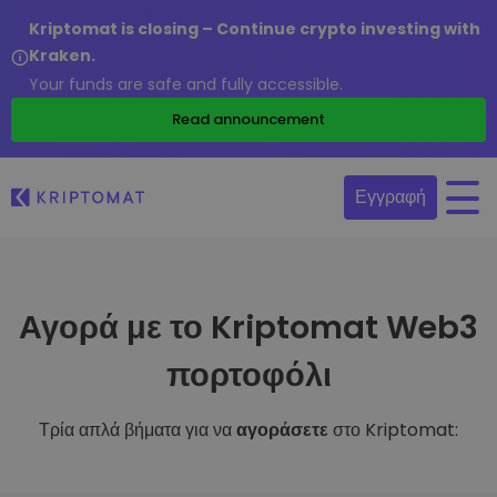
Kriptomat is closing – Continue crypto investing with
Kraken.
Your funds are safe and fully accessible.
Read announcement
Εγγραφή
Αγορά με το Kriptomat Web3
πορτοφόλι
Τρία απλά βήματα για να
αγοράσετε
στο Kriptomat: