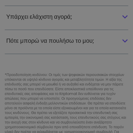
Υπάρχει ελάχιστη αγορά;
Πότε μπορώ να πουλήσω το μου;
*Προειδοποίηση κινδύνου: Οι τιμές των ψηφιακών περιουσιακών στοιχείων
υπόκεινται σε υψηλό κίνδυνο αγοράς και μεταβλητότητα τιμών. Η αξία της
επένδυσής σας μπορεί να μειωθεί ή να αυξηθεί και ενδέχεται να μην πάρετε
πίσω το ποσό που επενδύσατε. Είστε αποκλειστικά υπεύθυνοι για τις
επενδυτικές σας αποφάσεις και το Kriptomat δεν ευθύνεται για τυχόν
απώλειες που μπορεί να υποστείτε. Οι προηγούμενες επιδόσεις δεν
αποτελούν ασφαλή ένδειξη μελλοντικών επιδόσεων. Θα πρέπει να επενδύετε
μόνο σε προϊόντα με τα οποία είστε εξοικειωμένοι και για τα οποία κατανοείτε
τους κινδύνους. Θα πρέπει να εξετάζετε προσεκτικά την επενδυτική σας
εμπειρία, την οικονομική σας κατάσταση, τους επενδυτικούς σας στόχους και
την ανοχή σας στον κίνδυνο και να συμβουλεύεστε έναν ανεξάρτητο
χρηματοοικονομικό σύμβουλο πριν από οποιαδήποτε επένδυση. Το παρόν
υλικό δεν πρέπει να εκλαμβάνεται ως χρηματοοικονομική συμβουλή. Για