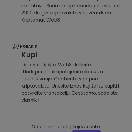
sredstava. Sada ste spremni kupiti i više od
2000 drugih kriptovaluta s novčanikom
Kriptomat Web3.
KORAK 3
Kupi
Idite na odjeljak Web3 i kliknite
"Nadopunite" ili upotrijebite ikonu za
pretraživanje. Odaberite s popisa
kriptovaluta. Unesite iznos koji želite kupiti i
potvrdite transakciju. Čestitamo, sada ste
vlasnik !
Odaberite uređaj koji koristite: