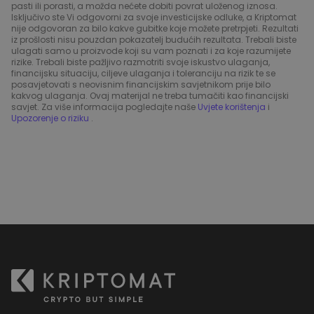
pasti ili porasti, a možda nećete dobiti povrat uloženog iznosa.
Isključivo ste Vi odgovorni za svoje investicijske odluke, a Kriptomat
nije odgovoran za bilo kakve gubitke koje možete pretrpjeti. Rezultati
iz prošlosti nisu pouzdan pokazatelj budućih rezultata. Trebali biste
ulagati samo u proizvode koji su vam poznati i za koje razumijete
rizike. Trebali biste pažljivo razmotriti svoje iskustvo ulaganja,
financijsku situaciju, ciljeve ulaganja i toleranciju na rizik te se
posavjetovati s neovisnim financijskim savjetnikom prije bilo
kakvog ulaganja. Ovaj materijal ne treba tumačiti kao financijski
savjet. Za više informacija pogledajte naše
Uvjete korištenja
i
Upozorenje o riziku
.