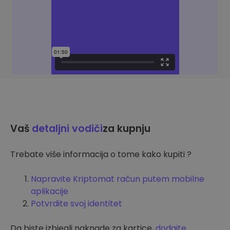
Vaš
detaljni vodiči
za kupnju
Trebate više informacija o tome kako kupiti ?
Napravite Kriptomat račun putem mobilne
aplikacije
Potvrdite svoj identitet
Da biste izbjegli naknade za kartice,
dodajte