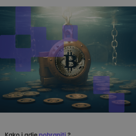
Kako i gdje
pohraniti
?