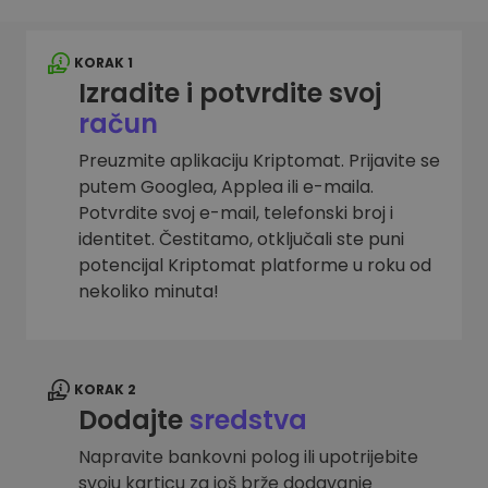
KORAK 1
Izradite i potvrdite svoj
račun
Preuzmite aplikaciju Kriptomat. Prijavite se
putem Googlea, Applea ili e-maila.
Potvrdite svoj e-mail, telefonski broj i
identitet. Čestitamo, otključali ste puni
potencijal Kriptomat platforme u roku od
nekoliko minuta!
KORAK 2
Dodajte
sredstva
Napravite bankovni polog ili upotrijebite
svoju karticu za još brže dodavanje