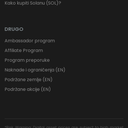
Kako kupiti Solanu (SOL)?
DRUGO
Ambassador program
Affiliate Program
Program preporuke
Naknade i ograničenja (EN)
Podržane zemlje (EN)
Podržane akcije (EN)
*Risk Warning: Digital asset prices are subject to high market