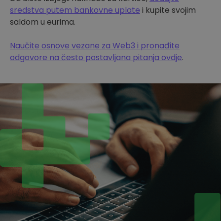
sredstva putem bankovne uplate
i kupite svojim
saldom u eurima.
Naučite osnove vezane za Web3 i pronađite
odgovore na često postavljana pitanja ovdje
.