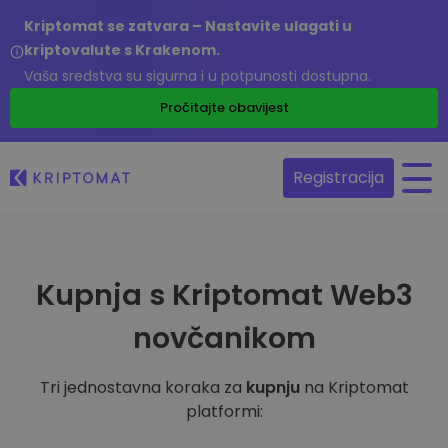
Kriptomat se zatvara – Nastavite ulagati u
kriptovalute s Krakenom.
Vaša sredstva su sigurna i u potpunosti dostupna.
Pročitajte obavijest
Registracija
Kupnja s Kriptomat Web3
novčanikom
Tri jednostavna koraka za
kupnju
na Kriptomat
platformi: