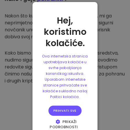
Nakon što kupite na
Kriptomat platformi
, mi ga
Hej,
neprimjetno prenosimo u vaš namjenski i sigurni
koristimo
novčanik unutar naše platforme. Svaki korisnik
dobiva svoj novčanik.
kolačiće.
Kako bismo zaštitili naše klijente i njihova sredstva,
Ova internetska stranica
nudimo sigurnu izvanmrežnu pohranu i provodimo
upotrebljava kolačiće u
redovite sigurnosne provjere. Ovakvim pristupom
svrhe poboljšanja
činimo našu platformu sigurnim mjestom za pohranu
korisničkog iskustva.
Uporabom internetske
i drugih kriptovaluta.
stranice prihvaćate sve
kolačiće sukladno našoj
Politici kolačića.
PRIHVATI SVE
PRIKAŽI
PODROBNOSTI