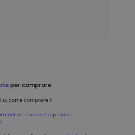
ate
per comprare
oni su come comprare ?
ptomat attraverso l’app mobile
tà