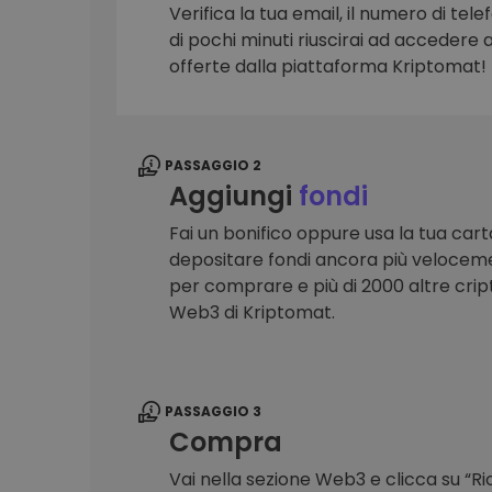
Verifica la tua email, il numero di telef
Scoperta investimenti
di pochi minuti riuscirai ad accedere a 
Trova la tua strategia cryp
offerte dalla piattaforma Kriptomat!
PASSAGGIO 2
Aggiungi
fondi
Fai un bonifico oppure usa la tua cart
depositare fondi ancora più veloceme
per comprare e più di 2000 altre crip
Web3 di Kriptomat.
PASSAGGIO 3
Compra
Vai nella sezione Web3 e clicca su “R