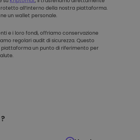
e su
Kriptomat
, li trasferiamo direttamente
rotetto all’interno della nostra piattaforma.
one un wallet personale.
enti e i loro fondi, offriamo conservazione
iamo regolari audit di sicurezza. Questo
 piattaforma un punto di riferimento per
alute.
?