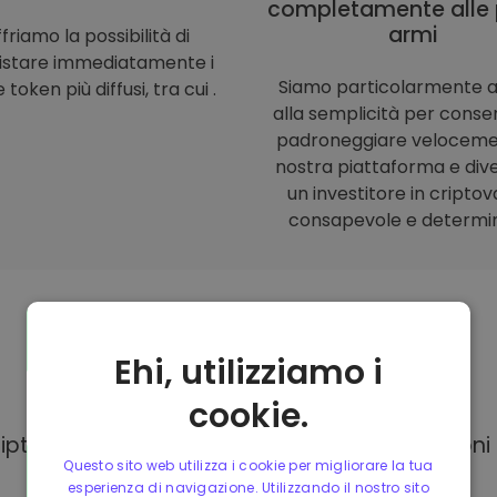
completamente alle 
armi
friamo la possibilità di
istare immediatamente i
Siamo particolarmente a
 token più diffusi, tra cui .
alla semplicità per consent
padroneggiare veloceme
nostra piattaforma e div
un investitore in criptov
consapevole e determi
Ehi, utilizziamo i
Modalità di
pagamento
cookie.
Kriptomat, hai a tua disposizione diverse opzion
Questo sito web utilizza i cookie per migliorare la tua
esperienza di navigazione. Utilizzando il nostro sito