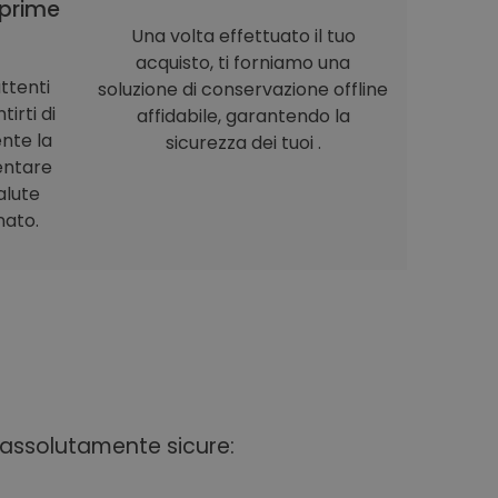
prime
Una volta effettuato il tuo
acquisto, ti forniamo una
ttenti
soluzione di conservazione offline
irti di
affidabile, garantendo la
nte la
sicurezza dei tuoi .
entare
alute
nato.
i assolutamente sicure: