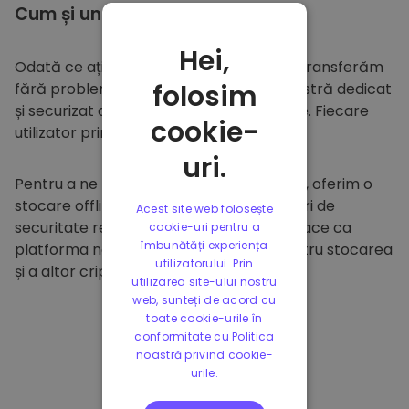
Cum și unde să
stocați
Hei,
Odată ce ați cumpărat pe
Kriptomat
, îl transferăm
folosim
fără probleme în portofelul dumneavoastră dedicat
și securizat din cadrul platformei noastre. Fiecare
cookie-
utilizator primește un portofel individual.
uri.
Pentru a ne proteja clienții și fondurile lor, oferim o
stocare offline sigură și efectuăm audituri de
Acest site web folosește
securitate regulate. Această abordare face ca
cookie-uri pentru a
îmbunătăți experiența
platforma noastră să fie un paradis pentru stocarea
utilizatorului. Prin
și a altor criptomonede.
utilizarea site-ului nostru
web, sunteți de acord cu
toate cookie-urile în
conformitate cu Politica
noastră privind cookie-
urile.