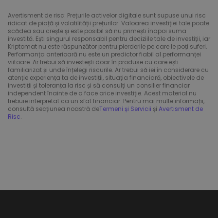
Avertisment de risc: Prețurile activelor digitale sunt supuse unui risc
ridicat de piață și volatilității prețurilor. Valoarea investiției tale poate
scădea sau crește și este posibil să nu primești înapoi suma
investită. Ești singurul responsabil pentru deciziile tale de investiții, iar
Kriptomat nu este răspunzător pentru pierderile pe care le poți suferi.
Performanța anterioară nu este un predictor fiabil al performanței
viitoare. Ar trebui să investești doar în produse cu care ești
familiarizat și unde înțelegi riscurile. Ar trebui să iei în considerare cu
atenție experiența ta de investiții, situația financiară, obiectivele de
investiții și toleranța la risc și să consulți un consilier financiar
independent înainte de a face orice investiție. Acest material nu
trebuie interpretat ca un sfat financiar. Pentru mai multe informații,
consultă secțiunea noastră de
Termeni și Servicii
și
Avertisment de
Risc
.