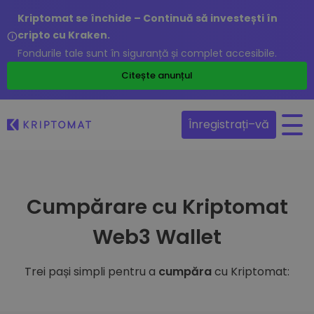
Kriptomat se închide – Continuă să investești în
cripto cu Kraken.
Fondurile tale sunt în siguranță și complet accesibile.
Citește anunțul
Înregistrați–vă
Cumpărare cu Kriptomat
Web3 Wallet
Trei pași simpli pentru a
cumpăra
cu Kriptomat: