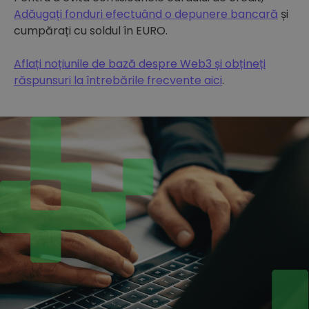
Adăugați fonduri efectuând o depunere bancară
și
cumpărați cu soldul în EURO.
Aflați noțiunile de bază despre Web3 și obțineți
răspunsuri la întrebările frecvente aici
.