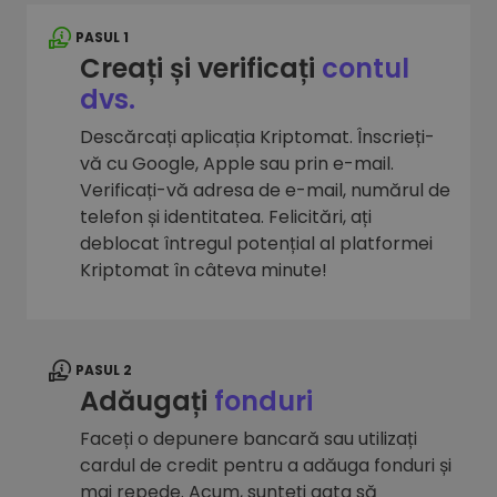
PASUL 1
Creați și verificați
contul
dvs.
Descărcați aplicația Kriptomat. Înscrieți-
vă cu Google, Apple sau prin e-mail.
Verificați-vă adresa de e-mail, numărul de
telefon și identitatea. Felicitări, ați
deblocat întregul potențial al platformei
Kriptomat în câteva minute!
PASUL 2
Adăugați
fonduri
Faceți o depunere bancară sau utilizați
cardul de credit pentru a adăuga fonduri și
mai repede. Acum, sunteți gata să