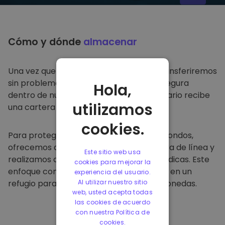
Cómo y dónde
almacenar
Una vez que compre en
Kriptomat
, lo transferiremos
sin problemas a su cartera dedicada y segura
Hola,
dentro de nuestra plataforma. Cada usuario recibe
utilizamos
una cartera individual.
cookies.
Para proteger a nuestros clientes y sus fondos,
ofrecemos almacenamiento seguro fuera de línea y
Este sitio web usa
realizamos auditorías de seguridad periódicas. Este
cookies para mejorar la
enfoque convierte a nuestra plataforma en un
experiencia del usuario.
refugio para almacenar y otras criptomonedas.
Al utilizar nuestro sitio
web, usted acepta todas
las cookies de acuerdo
con nuestra Política de
cookies.