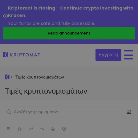
Kriptomat is closing – Continue crypto investing with
Kraken.
Your funds are safe and fully accessible.
Read announcement
Εγγραφή
Τιμές κρυπτονομισμάτων
Τιμές κρυπτονομισμάτων