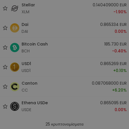
Stellar
0.140409000 EUR
XLM
-1.90%
Dai
0.865334 EUR
DAI
0.00%
Bitcoin Cash
185.730 EUR
BCH
-0.40%
USD1
0.865269 EUR
USD1
+0.10%
Canton
0.087068000 EUR
CC
+6.20%
Ethena USDe
0.865095 EUR
USDE
0.00%
25
κρυπτονομίσματα