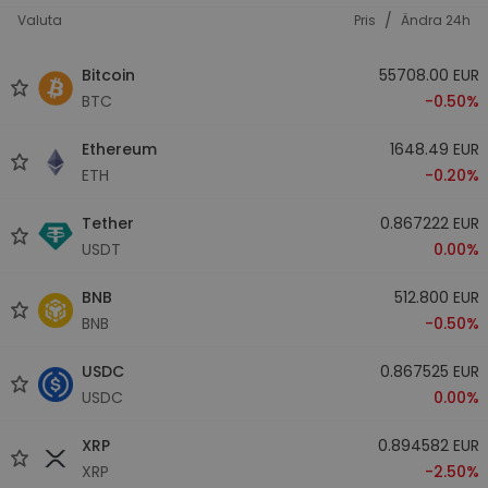
/
Valuta
Pris
Ändra 24h
Bitcoin
55708.00 EUR
BTC
-0.50%
Ethereum
1648.49 EUR
ETH
-0.20%
Tether
0.867222 EUR
USDT
0.00%
BNB
512.800 EUR
BNB
-0.50%
USDC
0.867525 EUR
USDC
0.00%
XRP
0.894582 EUR
XRP
-2.50%