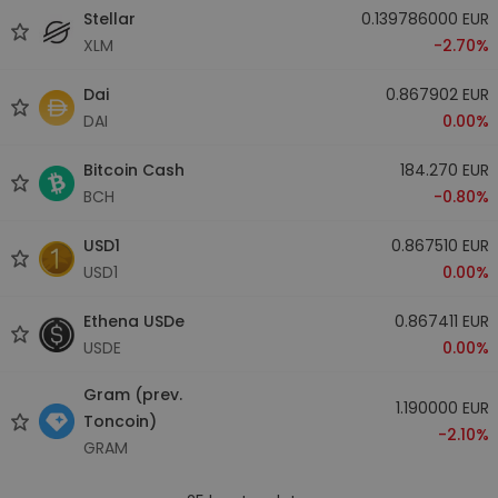
Stellar
0.139786000 EUR
XLM
-2.70%
Dai
0.867902 EUR
DAI
0.00%
Bitcoin Cash
184.270 EUR
BCH
-0.80%
USD1
0.867510 EUR
USD1
0.00%
Ethena USDe
0.867411 EUR
USDE
0.00%
Gram (prev.
1.190000 EUR
Toncoin)
-2.10%
GRAM