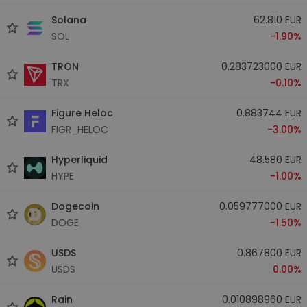
Solana
62.810 EUR
SOL
-1.90%
TRON
0.283723000 EUR
TRX
-0.10%
Figure Heloc
0.883744 EUR
FIGR_HELOC
-3.00%
Hyperliquid
48.580 EUR
HYPE
-1.00%
Dogecoin
0.059777000 EUR
DOGE
-1.50%
USDS
0.867800 EUR
USDS
0.00%
Rain
0.010898960 EUR