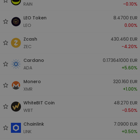
RAIN
-0.10%
LEO Token
8.4700 EUR
LEO
0.00%
Zcash
430.460 EUR
ZEC
-4.20%
Cardano
0.173641000 EUR
ADA
+5.60%
Monero
320.160 EUR
XMR
+1.00%
WhiteBIT Coin
48.270 EUR
WBT
-0.50%
Chainlink
7.0900 EUR
LINK
+0.50%