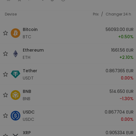
/
Devise
Prix
Changer 24 h
Bitcoin
56093.00 EUR
BTC
+0.50%
Ethereum
1661.56 EUR
ETH
+2.10%
Tether
0.867365 EUR
USDT
0.00%
BNB
514.650 EUR
BNB
-1.30%
USDC
0.867704 EUR
USDC
0.00%
XRP
0.905334 EUR