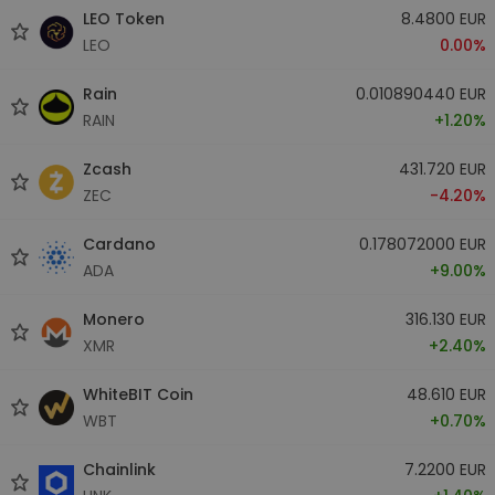
LEO Token
8.4800 EUR
LEO
0.00%
Rain
0.010890440 EUR
RAIN
+1.20%
Zcash
431.720 EUR
ZEC
-4.20%
Cardano
0.178072000 EUR
ADA
+9.00%
Monero
316.130 EUR
XMR
+2.40%
WhiteBIT Coin
48.610 EUR
WBT
+0.70%
Chainlink
7.2200 EUR