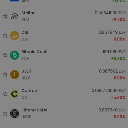
LINK
+1.40%
Stellar
0.141641000 EUR
XLM
-2.70%
Dai
0.867949 EUR
DAI
0.00%
Bitcoin Cash
186.080 EUR
BCH
+0.80%
USD1
0.867692 EUR
USD1
0.00%
Canton
0.085773000 EUR
CC
-5.40%
Ethena USDe
0.867648 EUR
USDE
0.00%