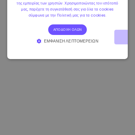
της εμπειρίας των χρηστών. Χρησιμοποιώντας τον ιστότοπό
1.160000 €
-3.00%
3.2B €
μας, παρέχετε τη συγκατάθεσή σας για όλα τα cookies
σύμφωνα με την Πολιτική μας για τα cookies.
ΑΠΟΔΟΧΉ ΌΛΩΝ
ΕΜΦΆΝΙΣΗ ΛΕΠΤΟΜΕΡΕΙΏΝ
ΑΠΟΛΎΤΩΣ ΑΠΑΡΑΊΤΗΤΑ
ΑΠΌΔΟΣΗΣ
ΣΤΌΧΕΥΣΗΣ
ΛΕΙΤΟΥΡΓΙΚΌΤΗΤΑΣ