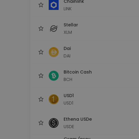
Chainlink
LINK
Stellar
XLM
Dai
DAI
Bitcoin Cash
BCH
USD1
USD1
Ethena USDe
USDE
Gram (prev.