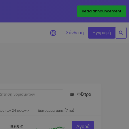
Read announcement
Σύνδεση
Εγγραφή
ιήσεις Τιμών
ώσεις τιμών σε πραγματικό
ια τα αγαπημένα σας διακριτικά
ύνηση επενδύσεων
ψτε επενδυτικές ευκαιρίες
Φίλτρα
ση χαρτοφυλακίου
 πληροφορίες για βέλτιστη
ση
κος των 24 ωρών
Διάγραμμα τιμής (7 ημ)
Αγορά
16.6B €