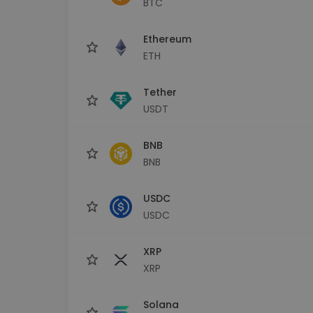
BTC
Εξερεύνηση επενδύσεω
Βρες τη δική σου crypto στ
Ethereum
ETH
Tether
USDT
BNB
BNB
USDC
USDC
XRP
XRP
Solana