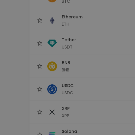
BTC
Investitions-Explorer
Finde deine Krypto-Strategie
Ethereum
ETH
Tether
USDT
BNB
BNB
USDC
USDC
XRP
XRP
Solana