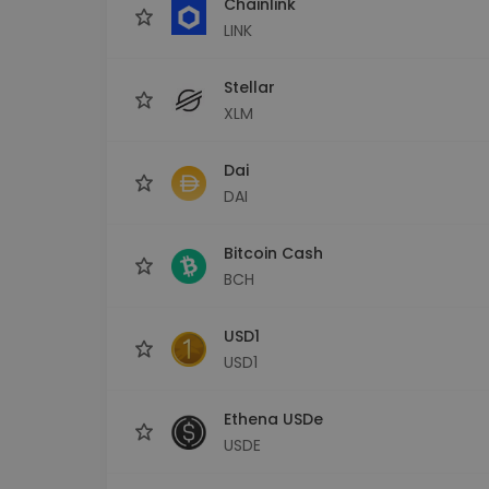
Chainlink
LINK
Stellar
XLM
Dai
DAI
Bitcoin Cash
BCH
USD1
USD1
Ethena USDe
USDE