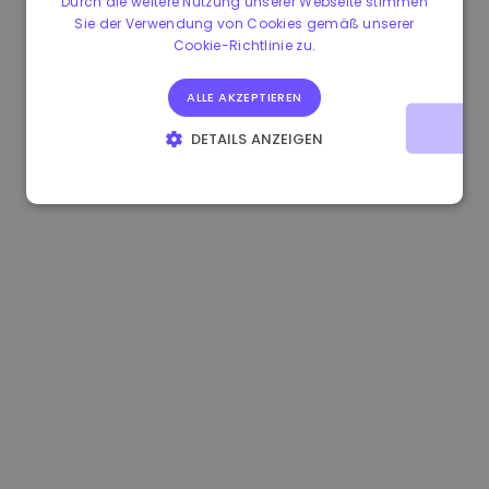
Durch die weitere Nutzung unserer Webseite stimmen
Sie der Verwendung von Cookies gemäß unserer
0.080659000 €
-4.80%
3.2B €
Cookie-Richtlinie zu.
ALLE AKZEPTIEREN
DETAILS ANZEIGEN
UNBEDINGT ERFORDERLICH
PERFORMANCE
TARGETING
FUNKTIONALITÄT