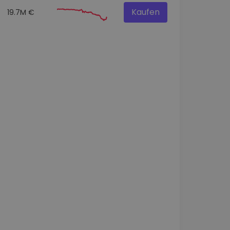
Kaufen
19.7M €