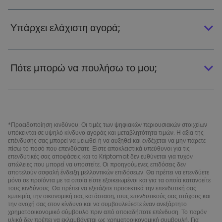
Υπάρχει ελάχιστη αγορά;
Πότε μπορώ να πουλήσω το μου;
*Προειδοποίηση κινδύνου: Οι τιμές των ψηφιακών περιουσιακών στοιχείων
υπόκεινται σε υψηλό κίνδυνο αγοράς και μεταβλητότητα τιμών. Η αξία της
επένδυσής σας μπορεί να μειωθεί ή να αυξηθεί και ενδέχεται να μην πάρετε
πίσω το ποσό που επενδύσατε. Είστε αποκλειστικά υπεύθυνοι για τις
επενδυτικές σας αποφάσεις και το Kriptomat δεν ευθύνεται για τυχόν
απώλειες που μπορεί να υποστείτε. Οι προηγούμενες επιδόσεις δεν
αποτελούν ασφαλή ένδειξη μελλοντικών επιδόσεων. Θα πρέπει να επενδύετε
μόνο σε προϊόντα με τα οποία είστε εξοικειωμένοι και για τα οποία κατανοείτε
τους κινδύνους. Θα πρέπει να εξετάζετε προσεκτικά την επενδυτική σας
εμπειρία, την οικονομική σας κατάσταση, τους επενδυτικούς σας στόχους και
την ανοχή σας στον κίνδυνο και να συμβουλεύεστε έναν ανεξάρτητο
χρηματοοικονομικό σύμβουλο πριν από οποιαδήποτε επένδυση. Το παρόν
υλικό δεν πρέπει να εκλαμβάνεται ως χρηματοοικονομική συμβουλή. Για