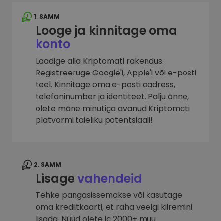
1. SAMM
Looge ja kinnitage oma
konto
Laadige alla Kriptomati rakendus.
Registreeruge Google'i, Apple'i või e-posti
teel. Kinnitage oma e-posti aadress,
telefoninumber ja identiteet. Palju õnne,
olete mõne minutiga avanud Kriptomati
platvormi täieliku potentsiaali!
2. SAMM
Lisage
vahendeid
Tehke pangasissemakse või kasutage
oma krediitkaarti, et raha veelgi kiiremini
lisada. Nüüd olete ja 2000+ muu