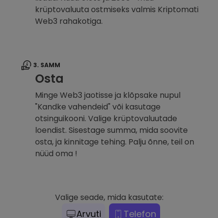
krüptovaluuta ostmiseks valmis Kriptomati
Web3 rahakotiga.
3. SAMM
Osta
Minge Web3 jaotisse ja klõpsake nupul
"Kandke vahendeid" või kasutage
otsinguikooni. Valige krüptovaluutade
loendist. Sisestage summa, mida soovite
osta, ja kinnitage tehing. Palju õnne, teil on
nüüd oma !
Valige seade, mida kasutate:
Arvuti
Telefon