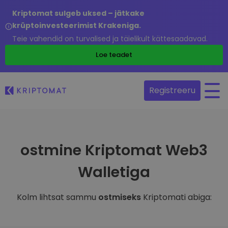
Kriptomat sulgeb uksed – jätkake
krüptoinvesteerimist Krakeniga.
Teie vahendid on turvalised ja täielikult kättesaadavad.
Loe teadet
Registreeru
ostmine Kriptomat Web3
Walletiga
Kolm lihtsat sammu
ostmiseks
Kriptomati abiga: