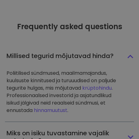
Frequently asked questions
Millised tegurid mõjutavad hinda?
Poliitilised sündmused, maailmamajandus,
kuulsuste kinnitused ja turuuudised on paljude
tegurite hulgas, mis mõjutavad
krüptohindu
.
Professionaalsed investorid ja asjatundlikud
isikud jälgivad neid reaalseid sündmusi, et
ennustada
hinnamuutust
.
Miks on isiku tuvastamine vajalik