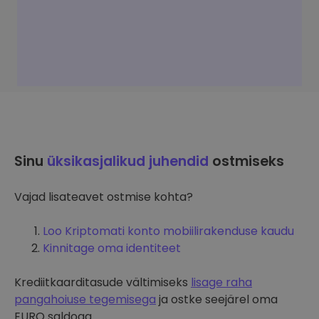
Sinu
üksikasjalikud juhendid
ostmiseks
Vajad lisateavet ostmise kohta?
Loo Kriptomati konto mobiilirakenduse kaudu
Kinnitage oma identiteet
Krediitkaarditasude vältimiseks
lisage raha
pangahoiuse tegemisega
ja ostke seejärel oma
EURO saldoga.