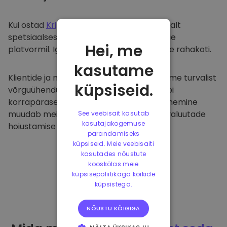
Kui ostad
Kriptomat
, kanname selle sujuvalt
spetsiaalsesse ja turvalisse rahakotti meie
Hei, me
platvormil. Iga kasutaja saab individuaalse rahakoti.
kasutame
Klientide ja nende raha kaitsmiseks pakume turvalist
küpsiseid.
võrguühenduseta hoiustamist ja viime läbi
korrapäraseid turvaauditeid. Selline lähenemine
muudab meie platvormi ja teiste krüptovaluutade
See veebisait kasutab
kasutajakogemuse
hoiustamise tõeliseks taevaks.
parandamiseks
küpsiseid. Meie veebisaiti
kasutades nõustute
kooskõlas meie
küpsisepoliitikaga kõikide
küpsistega.
NÕUSTU KÕIGIGA