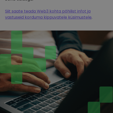
Siit saate teada Web3 kohta põhilist infot ja
vastuseid korduma kippuvatele küsimustele
.