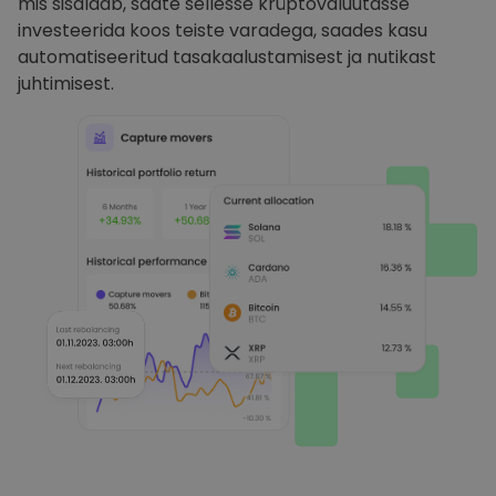
mis sisaldab, saate sellesse krüptovaluutasse
investeerida koos teiste varadega, saades kasu
automatiseeritud tasakaalustamisest ja nutikast
juhtimisest.