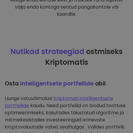
välja enda kontoga seotud pangakontole või
kaardile.
Nutikad strateegiad
ostmiseks
Kriptomatis
Osta
Intelligentsete portfellide
abil
Uurige ostuvõimalusi
Kriptomati intelligentsete
portfellide
kaudu. Need portfellid on loodud tootluse
optimeerimiseks, kasutades täiustatud algoritme ja
mitmekesistades investeeringuid erinevate
krüptovaluutade vahel, sealhulgas . Valides portfelli,