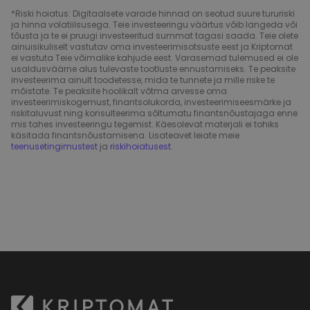
*Riski hoiatus: Digitaalsete varade hinnad on seotud suure tururiski
ja hinna volatiilsusega. Teie investeeringu väärtus võib langeda või
tõusta ja te ei pruugi investeeritud summat tagasi saada. Teie olete
ainuisikuliselt vastutav oma investeerimisotsuste eest ja Kriptomat
ei vastuta Teie võimalike kahjude eest. Varasemad tulemused ei ole
usaldusväärne alus tulevaste tootluste ennustamiseks. Te peaksite
investeerima ainult toodetesse, mida te tunnete ja mille riske te
mõistate. Te peaksite hoolikalt võtma arvesse oma
investeerimiskogemust, finantsolukorda, investeerimiseesmärke ja
riskitaluvust ning konsulteerima sõltumatu finantsnõustajaga enne
mis tahes investeeringu tegemist. Käesolevat materjali ei tohiks
käsitada finantsnõustamisena. Lisateavet leiate meie
teenusetingimustest
ja
riskihoiatusest
.