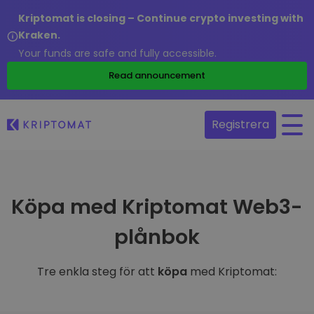
Kriptomat is closing – Continue crypto investing with
Kraken.
Your funds are safe and fully accessible.
Read announcement
Registrera
Köpa med Kriptomat Web3-
plånbok
Tre enkla steg för att
köpa
med Kriptomat: