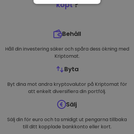
NÖDVÄNDIGT
köpt
?
PRESTANDA
INRIKTNING
Behåll
FUNKTIONER
Håll din investering säker och spåra dess ökning med
Kriptomat.
Byta
Byt dina mot andra kryptovalutor på Kriptomat för
att enkelt diversifiera din portfölj.
Sälj
Sälj din för euro och ta smidigt ut pengarna tillbaka
till ditt kopplade bankkonto eller kort.