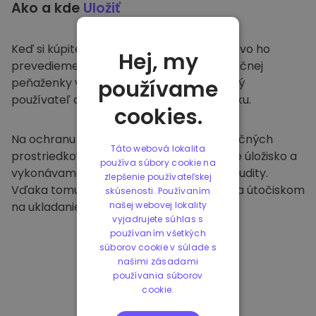
Ako a kde
Uložiť
Keď si kúpite na
Kriptomat
, bezproblémovo ho
Hej, my
prevedieme do vašej vyhradenej a bezpečnej
peňaženky v rámci našej platformy. Každý
používame
používateľ dostane individuálnu peňaženku.
cookies.
Na ochranu našich zákazníkov a ich finančných
Táto webová lokalita
prostriedkov ponúkame bezpečné offline úložisko a
používa súbory cookie na
vykonávame pravidelné bezpečnostné audity.
zlepšenie používateľskej
Vďaka tomuto prístupu je naša platforma útočiskom
skúsenosti. Používaním
na ukladanie a iných kryptomien.
našej webovej lokality
vyjadrujete súhlas s
používaním všetkých
súborov cookie v súlade s
našimi zásadami
používania súborov
cookie.