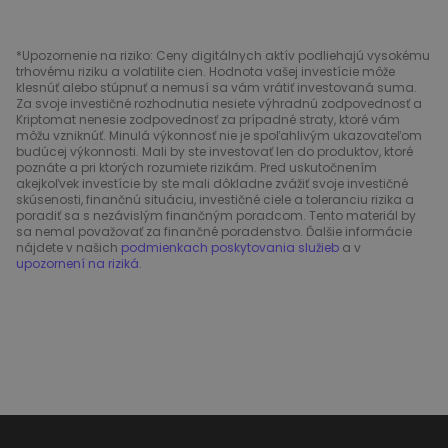
*Upozornenie na riziko: Ceny digitálnych aktív podliehajú vysokému
trhovému riziku a volatilite cien. Hodnota vašej investície môže
klesnúť alebo stúpnuť a nemusí sa vám vrátiť investovaná suma.
Za svoje investičné rozhodnutia nesiete výhradnú zodpovednosť a
Kriptomat nenesie zodpovednosť za prípadné straty, ktoré vám
môžu vzniknúť. Minulá výkonnosť nie je spoľahlivým ukazovateľom
budúcej výkonnosti. Mali by ste investovať len do produktov, ktoré
poznáte a pri ktorých rozumiete rizikám. Pred uskutočnením
akejkoľvek investície by ste mali dôkladne zvážiť svoje investičné
skúsenosti, finančnú situáciu, investičné ciele a toleranciu rizika a
poradiť sa s nezávislým finančným poradcom. Tento materiál by
sa nemal považovať za finančné poradenstvo. Ďalšie informácie
nájdete v našich
podmienkach poskytovania služieb
a v
upozornení na riziká
.