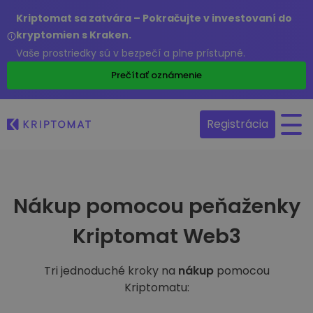
Kriptomat sa zatvára – Pokračujte v investovaní do
kryptomien s Kraken.
Vaše prostriedky sú v bezpečí a plne prístupné.
Prečítať oznámenie
Registrácia
Nákup pomocou peňaženky
Kriptomat Web3
Tri jednoduché kroky na
nákup
pomocou
Kriptomatu: