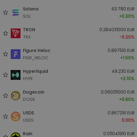
Solana
63.780 EUR
SOL
+0.30%
TRON
0.284031000 EUR
TRX
-0.20%
Figure Heloc
0.897510 EUR
FIGR_HELOC
+1.50%
Hyperliquid
49.230 EUR
HYPE
+2.10%
Dogecoin
0.060311000 EUR
DOGE
+0.60%
USDS
0.867291 EUR
USDS
0.00%
Rain
0.011041910 EUR