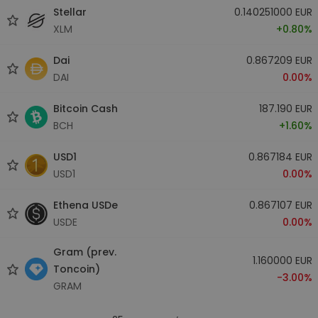
Stellar
0.140251000 EUR
XLM
+0.80%
Dai
0.867209 EUR
DAI
0.00%
Bitcoin Cash
187.190 EUR
BCH
+1.60%
USD1
0.867184 EUR
USD1
0.00%
Ethena USDe
0.867107 EUR
USDE
0.00%
Gram (prev.
1.160000 EUR
Toncoin)
-3.00%
GRAM