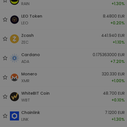
RAIN
+1.30%
LEO Token
8.4800 EUR
LEO
+0.20%
Zcash
441.940 EUR
ZEC
+1.10%
Cardano
0.175363000 EUR
ADA
+7.20%
Monero
320.330 EUR
XMR
+1.00%
WhiteBIT Coin
48.700 EUR
WBT
+0.10%
Chainlink
7.1200 EUR
LINK
+1.30%