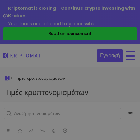
Kriptomat is closing – Continue crypto investing with
Kraken.
Your funds are safe and fully accessible.
Read announcement
Εγγραφή
Τιμές κρυπτονομισμάτων
Τιμές κρυπτονομισμάτων