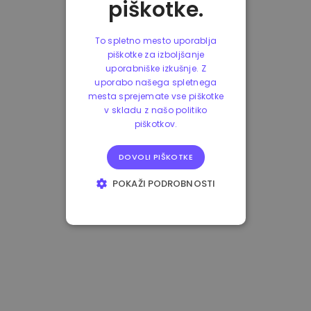
piškotke.
To spletno mesto uporablja
piškotke za izboljšanje
uporabniške izkušnje. Z
uporabo našega spletnega
mesta sprejemate vse piškotke
v skladu z našo politiko
piškotkov.
DOVOLI PIŠKOTKE
POKAŽI PODROBNOSTI
NUJNO POTREBNI
IZVEDBENI
CILJANJE
FUNKCIONALNOST