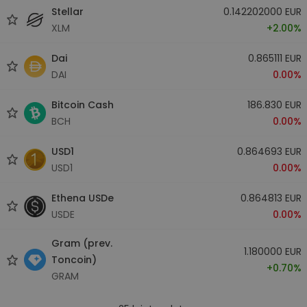
Stellar
0.142202000 EUR
XLM
+2.00%
Dai
0.865111 EUR
DAI
0.00%
Bitcoin Cash
186.830 EUR
BCH
0.00%
USD1
0.864693 EUR
USD1
0.00%
Ethena USDe
0.864813 EUR
USDE
0.00%
Gram (prev.
1.180000 EUR
Toncoin)
+0.70%
GRAM