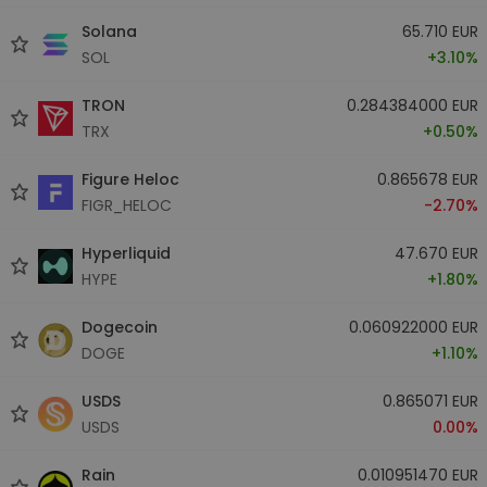
Solana
65.710 EUR
SOL
+3.10%
TRON
0.284384000 EUR
TRX
+0.50%
Figure Heloc
0.865678 EUR
FIGR_HELOC
-2.70%
Hyperliquid
47.670 EUR
HYPE
+1.80%
Dogecoin
0.060922000 EUR
DOGE
+1.10%
USDS
0.865071 EUR
USDS
0.00%
Rain
0.010951470 EUR