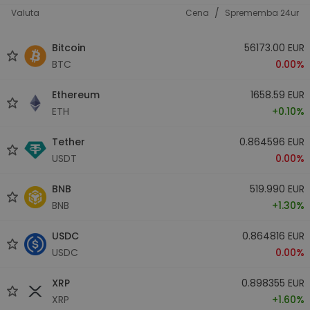
/
Valuta
Cena
Sprememba 24ur
Bitcoin
56173.00 EUR
BTC
0.00%
Ethereum
1658.59 EUR
ETH
+0.10%
Tether
0.864596 EUR
USDT
0.00%
BNB
519.990 EUR
BNB
+1.30%
USDC
0.864816 EUR
USDC
0.00%
XRP
0.898355 EUR
XRP
+1.60%