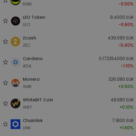
RAIN
-0.50%
LEO Token
8.4000 EUR
LEO
-0.60%
Zcash
439.090 EUR
ZEC
-0.40%
Cardano
0.172354000 EUR
ADA
-1.10%
Monero
326.080 EUR
XMR
+0.50%
WhiteBIT Coin
48.580 EUR
WBT
+0.10%
Chainlink
7.1800 EUR
LINK
+1.60%