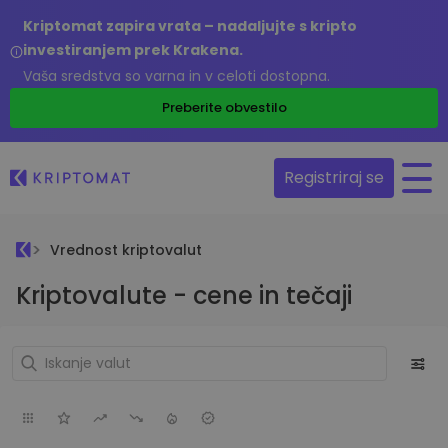
Kriptomat zapira vrata – nadaljujte s kripto
investiranjem prek Krakena.
Vaša sredstva so varna in v celoti dostopna.
Preberite obvestilo
Registriraj se
Vrednost kriptovalut
Kriptovalute - cene in tečaji