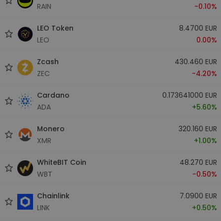
RAIN
-0.10%
LEO Token
8.4700 EUR
LEO
0.00%
Zcash
430.460 EUR
ZEC
-4.20%
Cardano
0.173641000 EUR
ADA
+5.60%
Monero
320.160 EUR
XMR
+1.00%
WhiteBIT Coin
48.270 EUR
WBT
-0.50%
Chainlink
7.0900 EUR
LINK
+0.50%