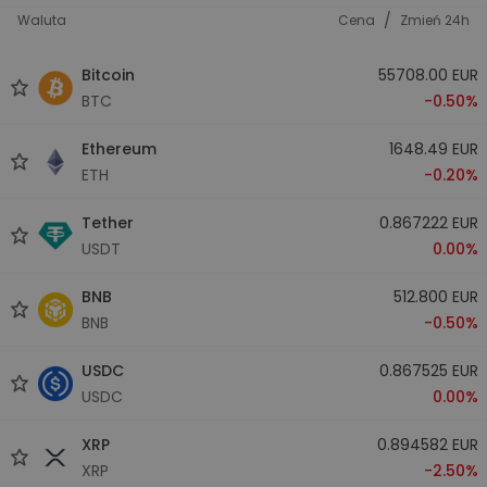
/
Waluta
Cena
Zmień 24h
Bitcoin
55708.00 EUR
BTC
-0.50%
Ethereum
1648.49 EUR
ETH
-0.20%
Tether
0.867222 EUR
USDT
0.00%
BNB
512.800 EUR
BNB
-0.50%
USDC
0.867525 EUR
USDC
0.00%
XRP
0.894582 EUR
XRP
-2.50%