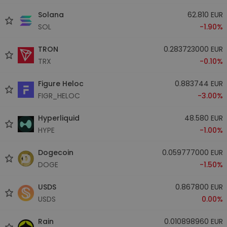
Solana
62.810 EUR
SOL
-1.90%
TRON
0.283723000 EUR
TRX
-0.10%
Figure Heloc
0.883744 EUR
FIGR_HELOC
-3.00%
Hyperliquid
48.580 EUR
HYPE
-1.00%
Dogecoin
0.059777000 EUR
DOGE
-1.50%
USDS
0.867800 EUR
USDS
0.00%
Rain
0.010898960 EUR