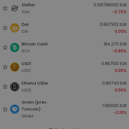
Stellar
0.139786000 EUR
XLM
-2.70%
Dai
0.867902 EUR
DAI
0.00%
Bitcoin Cash
184.270 EUR
BCH
-0.80%
USD1
0.867510 EUR
USD1
0.00%
Ethena USDe
0.867411 EUR
USDE
0.00%
Gram (prev.
1.190000 EUR
Toncoin)
-2.10%
GRAM