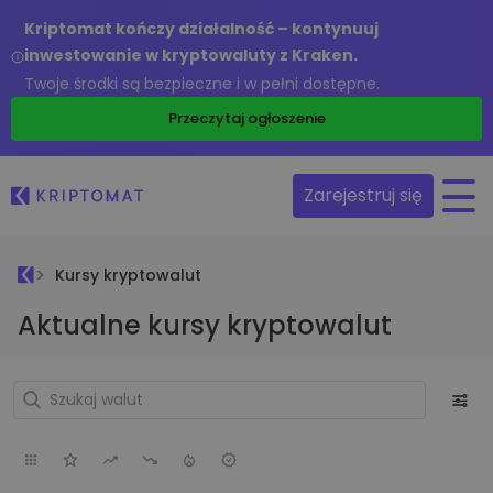
Kriptomat kończy działalność – kontynuuj
inwestowanie w kryptowaluty z Kraken.
Twoje środki są bezpieczne i w pełni dostępne.
Przeczytaj ogłoszenie
Zarejestruj się
Kursy kryptowalut
Aktualne kursy kryptowalut