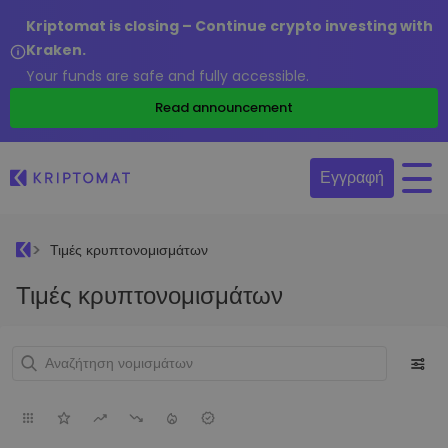
Kriptomat is closing – Continue crypto investing with
Kraken.
Your funds are safe and fully accessible.
Read announcement
Εγγραφή
Τιμές κρυπτονομισμάτων
Τιμές κρυπτονομισμάτων