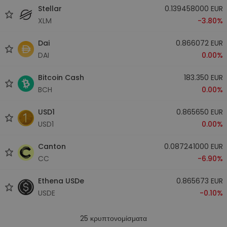
Stellar
0.139458000 EUR
XLM
-3.80%
Dai
0.866072 EUR
DAI
0.00%
Bitcoin Cash
183.350 EUR
BCH
0.00%
USD1
0.865650 EUR
USD1
0.00%
Canton
0.087241000 EUR
CC
-6.90%
Ethena USDe
0.865673 EUR
USDE
-0.10%
25
κρυπτονομίσματα